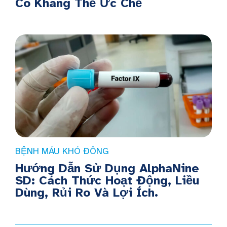
Có Kháng Thể Ức Chế
BỆNH MÁU KHÓ ĐÔNG
Hướng Dẫn Sử Dụng AlphaNine
SD: Cách Thức Hoạt Động, Liều
Dùng, Rủi Ro Và Lợi Ích.