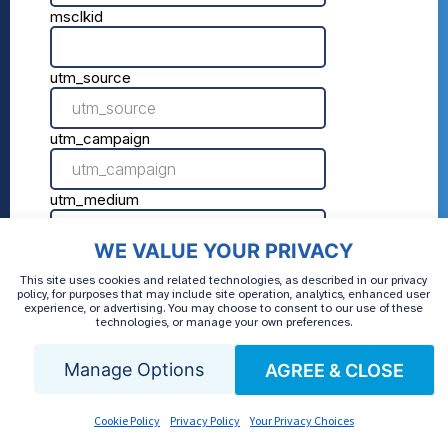
WE VALUE YOUR PRIVACY
This site uses cookies and related technologies, as described in our privacy
policy, for purposes that may include site operation, analytics, enhanced user
experience, or advertising. You may choose to consent to our use of these
technologies, or manage your own preferences.
Manage Options
AGREE & CLOSE
Bằng cách gửi, bạn đồng ý với
AmeriPharma
Điều khoản sử dụng
,
Chính
Cookie Policy
Privacy Policy
Your Privacy Choices
sách bảo mật
, Và
Thông báo về Thực hành