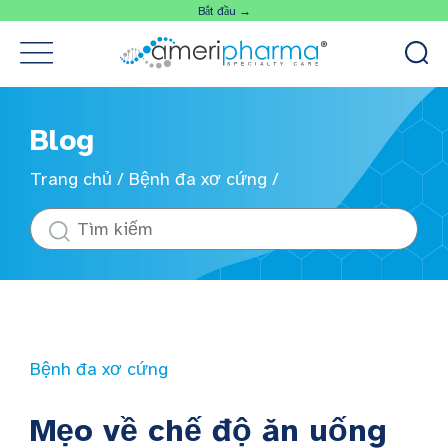
Bắt đầu →
Blog
Trang chủ
/
Bệnh đa xơ cứng
/
Bệnh đa xơ cứng
Mẹo về chế độ ăn uống