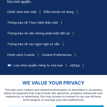
lưu mọi quyền.
Chính sách bảo mật
Điều khoản sử dụng
Thông báo về Thực hành Bảo mật
Thông báo về việc không phân biệt đối xử
Thông báo về các ngôn ngữ có sẵn
Chính sách Cookie
Cookie Preferences
Lựa chọn quyền riêng tư của bạn
HIPAA
Sơ đồ trang web
Nghề nghiệp
WE VALUE YOUR PRIVACY
This site uses cookies and related technologies, as described in our privacy
policy, for purposes that may include site operation, analytics, enhanced user
experience, or advertising. You may choose to consent to our use of these
technologies, or manage your own preferences.