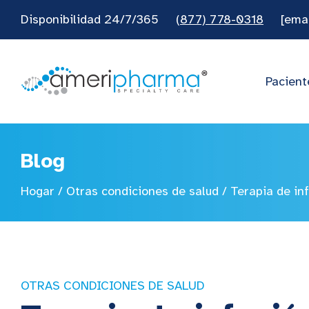
Disponibilidad 24/7/365
(877) 778-0318
[ema
Pacient
Blog
Hogar
/
Otras condiciones de salud
/
Terapia de inf
OTRAS CONDICIONES DE SALUD