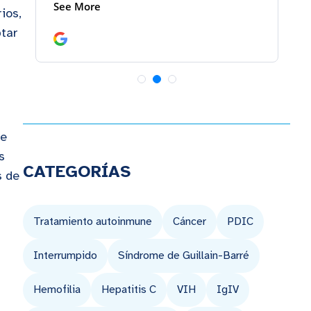
ios,
ptar
de
s
CATEGORÍAS
s de
Tratamiento autoinmune
Cáncer
PDIC
Interrumpido
Síndrome de Guillain-Barré
Hemofilia
Hepatitis C
VIH
IgIV