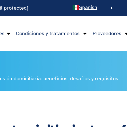
Spanish
il protected]
English
Chinese
es
Condiciones y tratamientos
Proveedores
Vietnamese
usión domiciliaria: beneficios, desafíos y requisitos