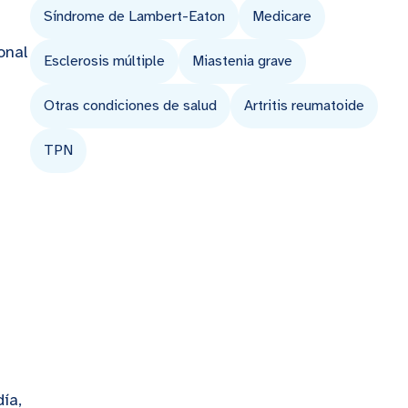
Síndrome de Lambert-Eaton
Medicare
onal
Esclerosis múltiple
Miastenia grave
Otras condiciones de salud
Artritis reumatoide
TPN
ía,