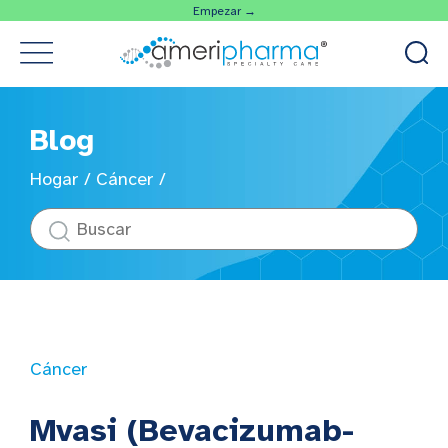
Empezar →
Blog
Hogar
/
Cáncer
/
Cáncer
Mvasi (Bevacizumab-