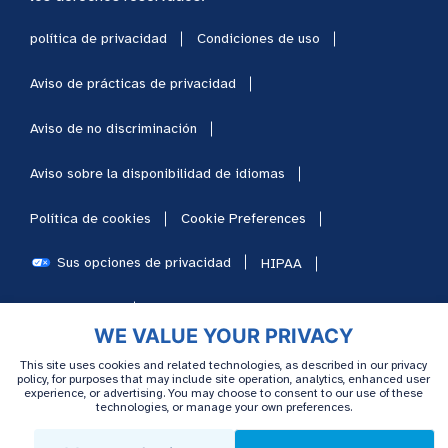
política de privacidad
Condiciones de uso
Aviso de prácticas de privacidad
Aviso de no discriminación
Aviso sobre la disponibilidad de idiomas
Política de cookies
Cookie Preferences
Sus opciones de privacidad
HIPAA
Mapa del sitio
Carreras
WE VALUE YOUR PRIVACY
This site uses cookies and related technologies, as described in our privacy
policy, for purposes that may include site operation, analytics, enhanced user
experience, or advertising. You may choose to consent to our use of these
technologies, or manage your own preferences.