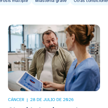
erosis múltiple
Miastenia grave
Otras condicione
CÁNCER
28 DE JULIO DE 2026