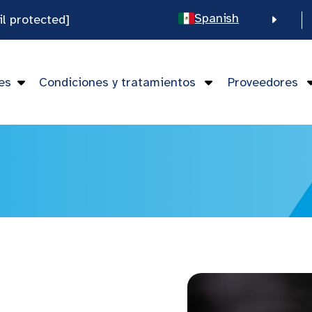
Spanish
il protected]
English
Chinese
es
Condiciones y tratamientos
Proveedores
Vietnamese