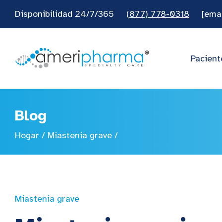
Disponibilidad 24/7/365
(877) 778-0318
[ema
Pacient
Blog
Hogar
/
Miastenia grave
/
Miastenia grave