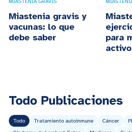
MIASTENIA GRAVIS
MIASTENI
Miastenia gravis y
Miaste
vacunas: lo que
ejerci
debe saber
para 
activo
Todo
Publicaciones
Todo
Tratamiento autoinmune
Cáncer
P