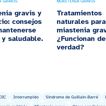
A GRAVIS
MIASTENIA GRAVIS
nia gravis y
Tratamientos
cio: consejos
naturales para
mantenerse
miastenia grav
 y saludable.
¿Funcionan de
verdad?
DIC
Interrumpido
Síndrome de Guillain-Barré