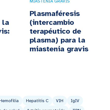
MIASTENIA GRAVIS
Plasmaféresis
 la
(intercambio
is:
terapéutico de
plasma) para la
miastenia gravis
Hemofilia
Hepatitis C
VIH
IgIV