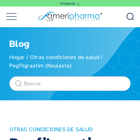
Empezar →
Blog
Hogar
/
Otras condiciones de salud
/
Pegfilgrastim (Neulasta)
OTRAS CONDICIONES DE SALUD