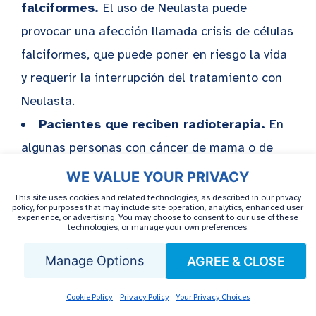
falciformes.
El uso de Neulasta puede
provocar una afección llamada crisis de células
falciformes, que puede poner en riesgo la vida
y requerir la interrupción del tratamiento con
Neulasta.
Pacientes que reciben radioterapia.
En
algunas personas con cáncer de mama o de
pulmón, el uso de pegfilgrastim con
WE VALUE YOUR PRIVACY
quimioterapia o radioterapia se ha relacionado
This site uses cookies and related technologies, as described in our privacy
policy, for purposes that may include site operation, analytics, enhanced user
con un mayor riesgo de ciertos tipos de cáncer
experience, or advertising. You may choose to consent to our use of these
technologies, or manage your own preferences.
de la sangre (SMD/LMA). Su equipo estará
Manage Options
AGREE & CLOSE
atento a cualquier signo.
Cookie Policy
Privacy Policy
Your Privacy Choices