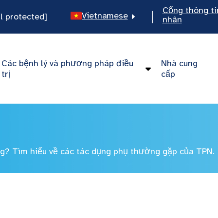
Cổng thông ti
Vietnamese
l protected]
nhân
English
Spanish
Các bệnh lý và phương pháp điều
Nhà cung
Chinese
trị
cấp
ng? Tìm hiểu về các tác dụng phụ thường gặp của TPN.