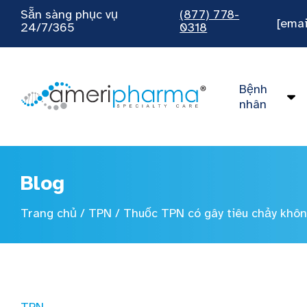
Sẵn sàng phục vụ
(877) 778-
[emai
24/7/365
0318
Bệnh
nhân
Blog
Trang chủ
/
TPN
/
Thuốc TPN có gây tiêu chảy khô