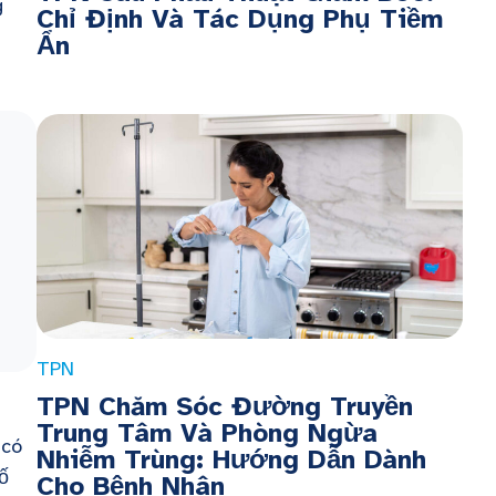
g
Chỉ Định Và Tác Dụng Phụ Tiềm
Ẩn
TPN
TPN Chăm Sóc Đường Truyền
Trung Tâm Và Phòng Ngừa
 có
Nhiễm Trùng: Hướng Dẫn Dành
ố
Cho Bệnh Nhân