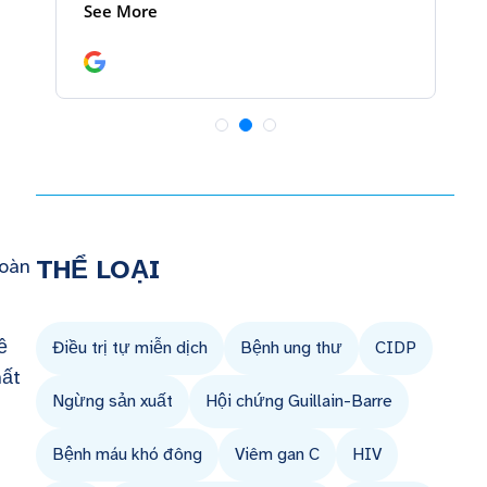
THỂ LOẠI
toàn
ề
Điều trị tự miễn dịch
Bệnh ung thư
CIDP
hất
Ngừng sản xuất
Hội chứng Guillain-Barre
Bệnh máu khó đông
Viêm gan C
HIV