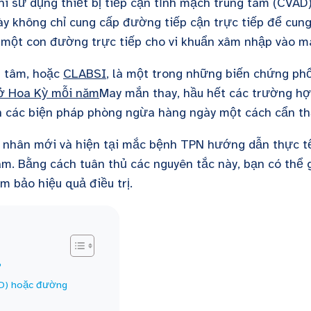
i sử dụng thiết bị tiếp cận tĩnh mạch trung tâm (CVAD
ày không chỉ cung cấp đường tiếp cận trực tiếp để cun
 một con đường trực tiếp cho vi khuẩn xâm nhập vào m
g tâm, hoặc
CLABSI
, là một trong những biến chứng ph
 ở Hoa Kỳ mỗi năm
May mắn thay, hầu hết các trường h
 các biện pháp phòng ngừa hàng ngày một cách cẩn t
h nhân mới và hiện tại mắc bệnh TPN hướng dẫn thực t
. Bằng cách tuân thủ các nguyên tắc này, bạn có thể 
 bảo hiệu quả điều trị.
?
VAD) hoặc đường