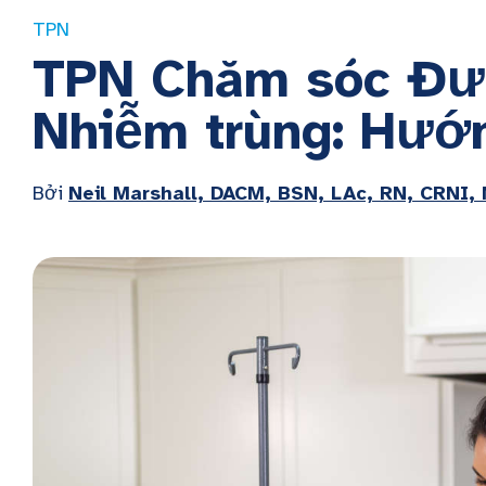
TPN
TPN Chăm sóc Đườ
Nhiễm trùng: Hướ
Bởi
Neil Marshall, DACM, BSN, LAc, RN, CRNI