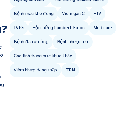
Bệnh máu khó đông
Viêm gan C
HIV
ì?
IVIG
Hội chứng Lambert-Eaton
Medicare
Bệnh đa xơ cứng
Bệnh nhược cơ
c
ào
Các tình trạng sức khỏe khác
Viêm khớp dạng thấp
TPN
n
ng