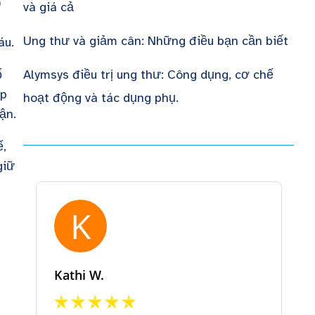
)
và giá cả
g
Ung thư và giảm cân: Những điều bạn cần biết
áu.
Alymsys điều trị ung thư: Công dụng, cơ chế
ổ
ợp
hoạt động và tác dụng phụ.
hận.
ế,
giữ