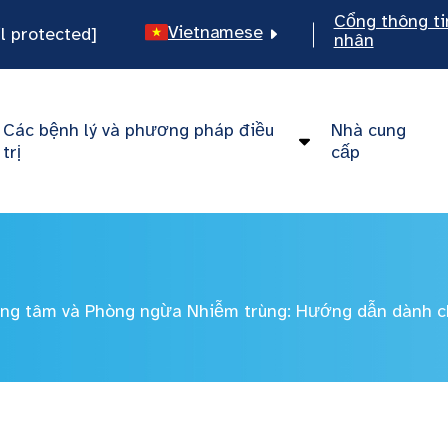
Cổng thông ti
Vietnamese
l protected]
nhân
English
Spanish
Các bệnh lý và phương pháp điều
Nhà cung
Chinese
trị
cấp
ng tâm và Phòng ngừa Nhiễm trùng: Hướng dẫn dành c