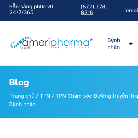
Sẵn sàng phục vụ
(877) 778-
[emai
24/7/365
0318
Bệnh
nhân
Blog
Trang chủ
/
TPN
/
TPN Chăm sóc Đường truyền Tru
Bệnh nhân