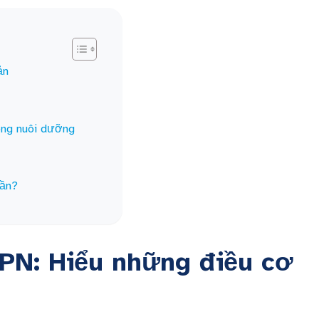
ản
ong nuôi dưỡng
lần?
TPN: Hiểu những điều cơ