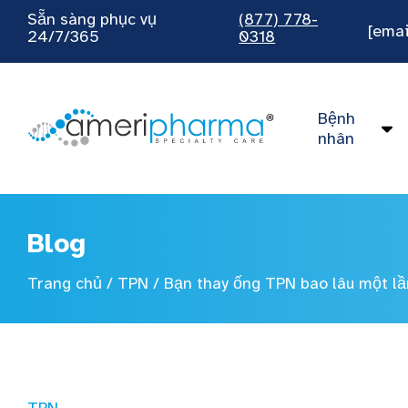
Sẵn sàng phục vụ
(877) 778-
[emai
24/7/365
0318
Bệnh
nhân
Blog
Trang chủ
/
TPN
/
Bạn thay ống TPN bao lâu một l