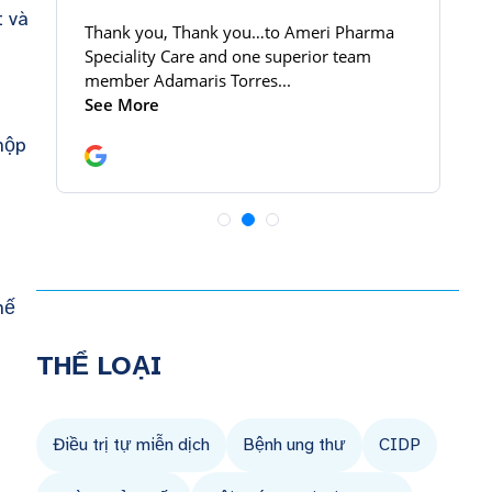
t và
hộp
hế
THỂ LOẠI
Điều trị tự miễn dịch
Bệnh ung thư
CIDP