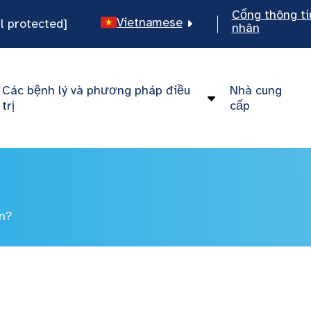
Cổng thông ti
Vietnamese
l protected]
nhân
English
Spanish
Các bệnh lý và phương pháp điều
Nhà cung
Chinese
trị
cấp
ần?