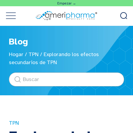
Empezar →
Blog
Hogar
/
TPN
/
Explorando los efectos
secundarios de TPN
TPN