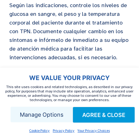
Según las indicaciones, controle los niveles de
glucosa en sangre, el peso y la temperatura
corporal del paciente durante el tratamiento
con TPN. Documente cualquier cambio en los
síntomas e infórmelo de inmediato a su equipo
de atención médica para facilitar las
intervenciones adecuadas, si es necesario.
Protocolo de suspensión
WE VALUE YOUR PRIVACY
gradual
This site uses cookies and related technologies, as described in our privacy
policy, for purposes that may include site operation, analytics, enhanced user
experience, or advertising. You may choose to consent to our use of these
technologies, or manage your own preferences.
No suspenda la nutrición parenteral total de
forma abrupta, ya que puede causar efectos
Manage Options
AGREE & CLOSE
secundarios como hipoglucemia. En su lugar,
desarrolle un plan de destete gradual para una
Cookie Policy
Privacy Policy
Your Privacy Choices