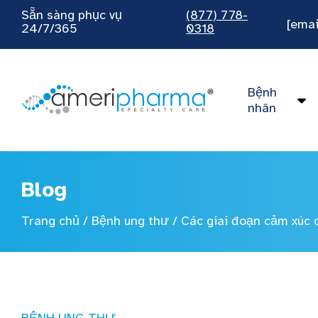
Sẵn sàng phục vụ
(877) 778-
[emai
24/7/365
0318
Bệnh
nhân
Blog
Trang chủ
/
Bệnh ung thư
/
Các giai đoạn cảm xúc 