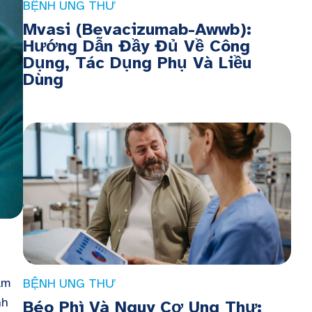
BỆNH UNG THƯ
Mvasi (Bevacizumab-Awwb):
Hướng Dẫn Đầy Đủ Về Công
Dụng, Tác Dụng Phụ Và Liều
Dùng
ảm
BỆNH UNG THƯ
nh
Béo Phì Và Nguy Cơ Ung Thư: