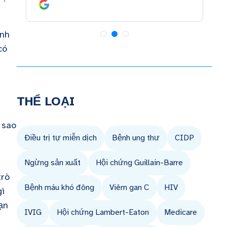
ảnh
có
THỂ LOẠI
 sao
Điều trị tự miễn dịch
Bệnh ung thư
CIDP
Ngừng sản xuất
Hội chứng Guillain-Barre
trò
Bệnh máu khó đông
Viêm gan C
HIV
gì
ạn
IVIG
Hội chứng Lambert-Eaton
Medicare