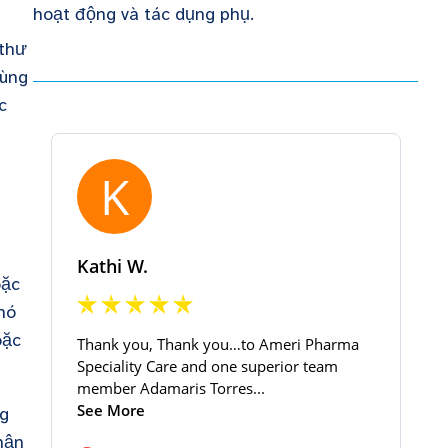
hoạt động và tác dụng phụ.
 thư
cùng
c
h
oặc
hó
oặc
ng
hận