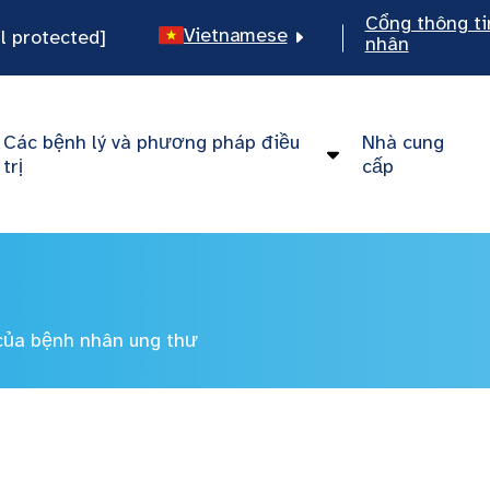
Cổng thông ti
Vietnamese
l protected]
nhân
English
Spanish
Các bệnh lý và phương pháp điều
Nhà cung
Chinese
trị
cấp
của bệnh nhân ung thư