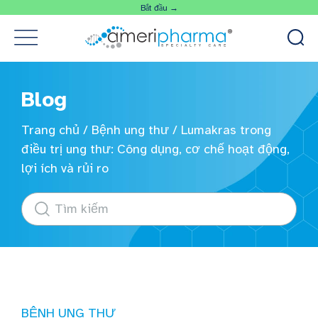
Bắt đầu →
Blog
Trang chủ
/
Bệnh ung thư
/
Lumakras trong
điều trị ung thư: Công dụng, cơ chế hoạt động,
lợi ích và rủi ro
BỆNH UNG THƯ