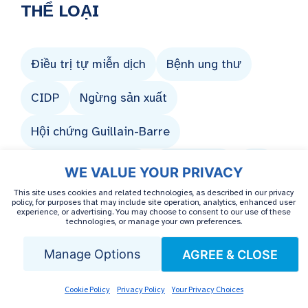
THỂ LOẠI
Điều trị tự miễn dịch
Bệnh ung thư
CIDP
Ngừng sản xuất
Hội chứng Guillain-Barre
Bệnh máu khó đông
Viêm gan C
HIV
WE VALUE YOUR PRIVACY
This site uses cookies and related technologies, as described in our privacy
IVIG
Hội chứng Lambert-Eaton
policy, for purposes that may include site operation, analytics, enhanced user
experience, or advertising. You may choose to consent to our use of these
technologies, or manage your own preferences.
Medicare
Bệnh đa xơ cứng
Manage Options
AGREE & CLOSE
Bệnh nhược cơ
Cookie Policy
Privacy Policy
Your Privacy Choices
Các tình trạng sức khỏe khác