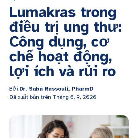
Lumakras trong
điều trị ung thư:
Công dụng, cơ
chế hoạt động,
lợi ích và rủi ro
Bởi
Dr. Saba Rassouli, PharmD
Đã xuất bản trên
Tháng 6, 9, 2026