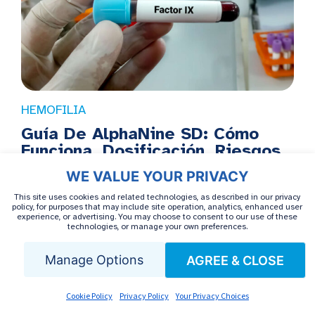
HEMOFILIA
Guía De AlphaNine SD: Cómo
Funciona, Dosificación, Riesgos
Y Beneficios
WE VALUE YOUR PRIVACY
This site uses cookies and related technologies, as described in our privacy
policy, for purposes that may include site operation, analytics, enhanced user
experience, or advertising. You may choose to consent to our use of these
technologies, or manage your own preferences.
Manage Options
ENTRADAS RECIENTES
AGREE & CLOSE
Cookie Policy
Privacy Policy
Your Privacy Choices
Mvasi (Bevacizumab-awwb): Guía completa