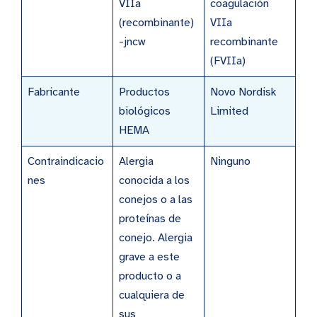
VIIa
coagulación
(recombinante)
VIIa
-jncw
recombinante
(FVIIa)
Fabricante
Productos
Novo Nordisk
biológicos
Limited
HEMA
Contraindicacio
Alergia
Ninguno
nes
conocida a los
conejos o a las
proteínas de
conejo. Alergia
grave a este
producto o a
cualquiera de
sus