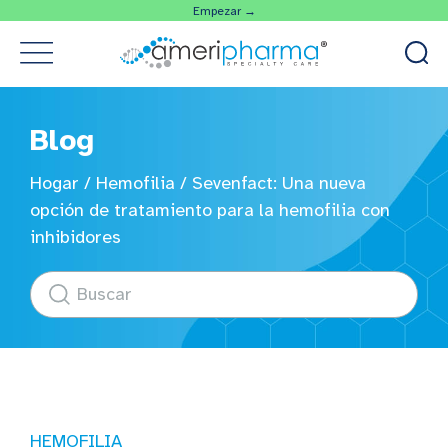
Empezar →
Blog
Hogar
/
Hemofilia
/
Sevenfact: Una nueva
opción de tratamiento para la hemofilia con
inhibidores
HEMOFILIA