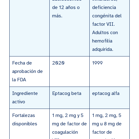
de 12 años o
deficiencia
más.
congénita del
factor VII.
Adultos con
hemofilia
adquirida.
Fecha de
2020
1999
aprobación de
la FDA
Ingrediente
Eptacog beta
eptacog alfa
activo
Fortalezas
1 mg, 2 mg y 5
1 mg, 2 mg, 5
disponibles
mg de factor de
mg u 8 mg de
coagulación
factor de