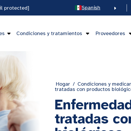
Spanish
il protected]
English
Chinese
es
Condiciones y tratamientos
Proveedores
Vietnamese
Hogar
/
Condiciones y medica
tratadas con productos biológic
Enfermedad
tratadas co