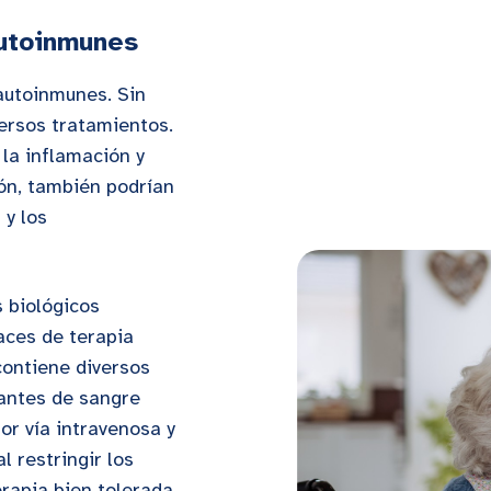
utoinmunes
autoinmunes. Sin
ersos tratamientos.
 la inflamación y
ión, también podrían
 y los
 biológicos
aces de terapia
contiene diversos
nantes de sangre
or vía intravenosa y
l restringir los
rapia bien tolerada