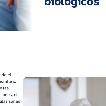
biológicos
ndo el
munitario
y las
siones, el
lulas sanas