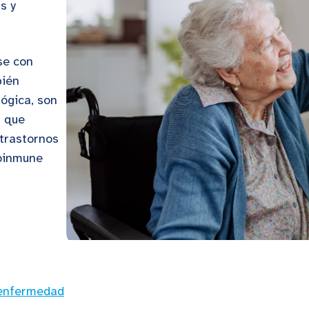
s y
se con
bién
ógica, son
s que
 trastornos
oinmune
enfermedad