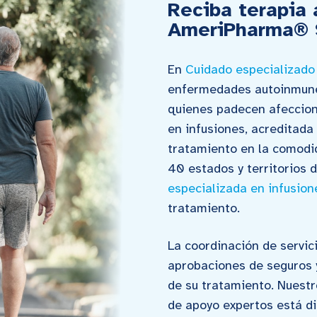
Reciba terapia
AmeriPharma® S
En
Cuidado especializad
enfermedades autoinmunes
quienes padecen afeccion
en infusiones, acreditada
tratamiento en la comodi
40 estados y territorios
especializada en infusion
tratamiento.
La coordinación de servi
aprobaciones de seguros
de su tratamiento. Nuest
de apoyo expertos está di