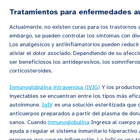
Tratamientos para enfermedades a
Actualmente, no existen curas para los trastornos 
embargo, se pueden controlar los síntomas con div
Los analgésicos y antiinflamatorios pueden reducir
aliviar el dolor asociado. Dependiendo de su afecc
ser beneficiosos los antidepresivos, los somníferos
corticosteroides.
Inmunoglobulina intravenosa (IVIG)
Y los productos
inyectables se encuentran entre los tipos más efic
autoinmune.
IgIV
es una solución esterilizada que 
anticuerpos preparados a partir del plasma de do
sanos. Cuando
inmunoglobulina
Ingresa al cuerpo p
ayuda a regular el sistema inmunitario hiperactivo a
procesos que causan inflamación. La IgIV es una te