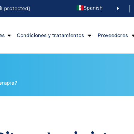
Spanish
il protected]
English
Chinese
es
Condiciones y tratamientos
Proveedores
Vietnamese
terapia?