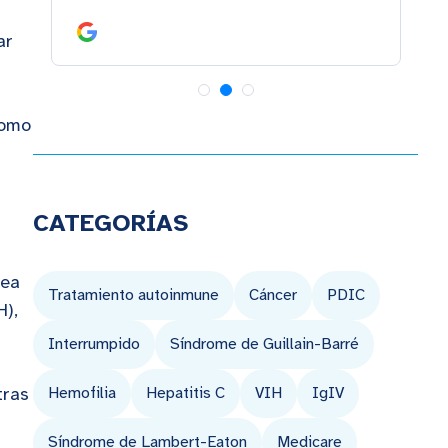
ar
como
CATEGORÍAS
nea
Tratamiento autoinmune
Cáncer
PDIC
H),
Interrumpido
Síndrome de Guillain-Barré
tras
Hemofilia
Hepatitis C
VIH
IgIV
Síndrome de Lambert-Eaton
Medicare