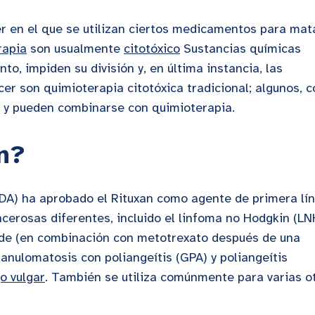
er en el que se utilizan ciertos medicamentos para mat
rapia
son usualmente
citotóxico
Sustancias químicas
to, impiden su división y, en última instancia, las
cer son quimioterapia citotóxica tradicional; algunos, 
os y pueden combinarse con quimioterapia.
n?
DA) ha aprobado el Rituxan como agente de primera lí
cerosas diferentes, incluido el linfoma no Hodgkin (LN
oide (en combinación con metotrexato después de una
anulomatosis con poliangeítis (GPA) y poliangeítis
o vulgar
. También se utiliza comúnmente para varias o