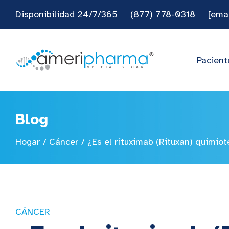
Disponibilidad 24/7/365
(877) 778-0318
[ema
Pacient
Blog
Hogar
/
Cáncer
/
¿Es el rituximab (Rituxan) quimio
CÁNCER