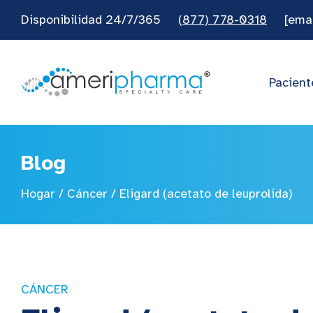
Disponibilidad 24/7/365
(877) 778-0318
[ema
Pacient
Blog
Hogar
/
Cáncer
/
Eligard (acetato de leuprolida)
CÁNCER