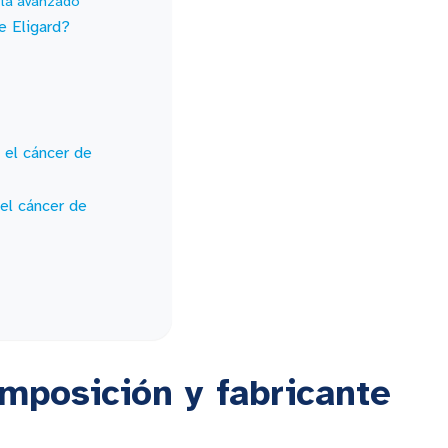
ata avanzado
e Eligard?
n el cáncer de
el cáncer de
omposición y fabricante