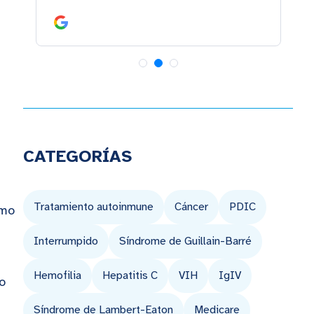
CATEGORÍAS
Tratamiento autoinmune
Cáncer
PDIC
omo
Interrumpido
Síndrome de Guillain-Barré
Hemofilia
Hepatitis C
VIH
IgIV
o
Síndrome de Lambert-Eaton
Medicare