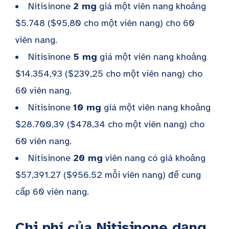
Nitisinone
2 mg
giá một viên nang khoảng
$5.748 ($95,80 cho một viên nang) cho 60
viên nang.
Nitisinone
5 mg
giá một viên nang khoảng
$14.354,93 ($239,25 cho một viên nang) cho
60 viên nang.
Nitisinone
10 mg
giá một viên nang khoảng
$28.700,39 ($478,34 cho một viên nang) cho
60 viên nang.
Nitisinone
20 mg
viên nang có giá khoảng
$57,391.27
($956.52
mỗi viên nang
) để cung
cấp 60 viên nang.
Chi phí của Nitisinone dạng