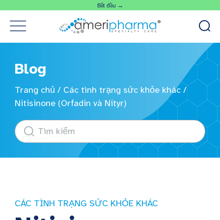
Bắt đầu →
Blog
Trang chủ
/
Các tình trạng sức khỏe khác
/
Nitisinone (Orfadin và Nityr)
CÁC TÌNH TRẠNG SỨC KHỎE KHÁC