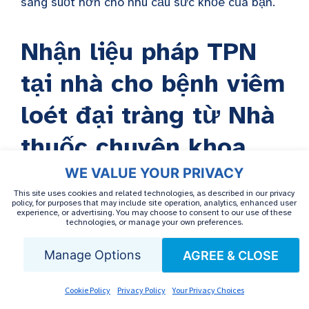
sáng suốt hơn cho nhu cầu sức khỏe của bạn.
Nhận liệu pháp TPN
tại nhà cho bệnh viêm
loét đại tràng từ Nhà
thuốc chuyên khoa
AmeriPharma®
WE VALUE YOUR PRIVACY
This site uses cookies and related technologies, as described in our privacy
policy, for purposes that may include site operation, analytics, enhanced user
experience, or advertising. You may choose to consent to our use of these
Giờ đây, khi đã biết nên ăn gì và nên tránh
technologies, or manage your own preferences.
những thực phẩm nào, bạn có thể tự xây dựng
Manage Options
AGREE & CLOSE
cho mình một chế độ ăn uống tối ưu cho bệnh
viêm loét đại tràng. Hãy thử những thực phẩm
Cookie Policy
Privacy Policy
Your Privacy Choices
chống viêm tốt nhất cho bệnh viêm loét đại