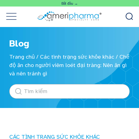
Bắt đầu →
Blog
Trang chủ
/
Các tình trạng sức khỏe khác
/
Chế
độ ăn cho người viêm loét đại tràng: Nên ăn gì
và nên tránh gì
CÁC TÌNH TRẠNG SỨC KHỎE KHÁC