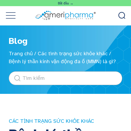
Bắt đầu →
Blog
Trang chủ
/
Các tình trạng sức khỏe khác
/
Bệnh lý thần kinh vận động đa ổ (MMN) là gì?
CÁC TÌNH TRẠNG SỨC KHỎE KHÁC