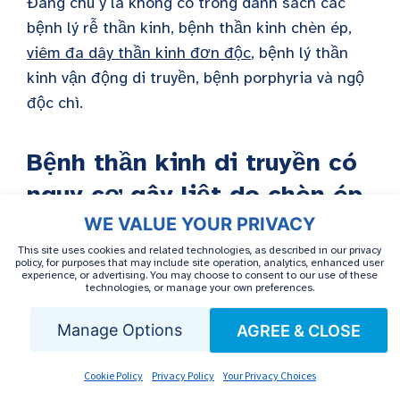
Đáng chú ý là không có trong danh sách các
bệnh lý rễ thần kinh, bệnh thần kinh chèn ép,
viêm đa dây thần kinh đơn độc
, bệnh lý thần
kinh vận động di truyền, bệnh porphyria và ngộ
độc chì.
Bệnh thần kinh di truyền có
nguy cơ gây liệt do chèn ép
WE VALUE YOUR PRIVACY
Các nghiên cứu điện chẩn đoán cho thấy tình
This site uses cookies and related technologies, as described in our privacy
trạng yếu cơ vận động không đối xứng trong sự
policy, for purposes that may include site operation, analytics, enhanced user
experience, or advertising. You may choose to consent to our use of these
phân bố của nhiều dây thần kinh vận động và
technologies, or manage your own preferences.
tình trạng tắc nghẽn dẫn truyền ở HNPP.
Manage Options
AGREE & CLOSE
Thường được tìm thấy ở các vị trí chèn ép
thần kinh đã biết, những tắc nghẽn dẫn truyền
Cookie Policy
Privacy Policy
Your Privacy Choices
này có lợi (ví dụ, dây thần kinh giữa ở cổ tay và