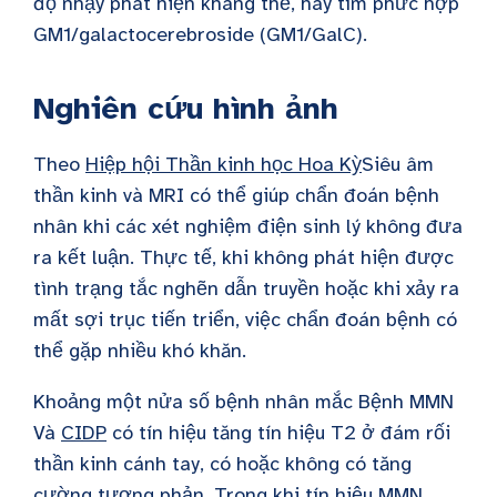
độ nhạy phát hiện kháng thể, hãy tìm phức hợp
GM1/galactocerebroside (GM1/GalC).
Nghiên cứu hình ảnh
Theo
Hiệp hội Thần kinh học Hoa Kỳ
Siêu âm
thần kinh và MRI có thể giúp chẩn đoán bệnh
nhân khi các xét nghiệm điện sinh lý không đưa
ra kết luận. Thực tế, khi không phát hiện được
tình trạng tắc nghẽn dẫn truyền hoặc khi xảy ra
mất sợi trục tiến triển, việc chẩn đoán bệnh có
thể gặp nhiều khó khăn.
Khoảng một nửa số bệnh nhân mắc
Bệnh MMN
Và
CIDP
có tín hiệu tăng tín hiệu T2 ở đám rối
thần kinh cánh tay, có hoặc không có tăng
cường tương phản. Trong khi tín hiệu MMN