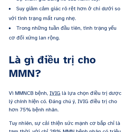
Suy giảm cảm giác rõ rệt hơn ở chi dưới so
với tình trạng mất rung nhẹ.
Trong những tuần đầu tiên, tình trạng yếu
cơ đối xứng lan rộng.
Là gì
điều trị cho
MMN
?
Vì
MMN
CB
bệnh
,
IVIG
là lựa chọn điều trị dược
lý chính hiện có. Đáng chú ý, IVIG điều trị cho
hơn 75% bệnh nhân.
Tuy nhiên, sự cải thiện sức mạnh cơ bắp chỉ là
tạm thời, với chỉ 20%
MMN
bệnh nhân có triệu