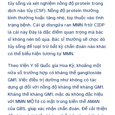
tủy sống và xét nghiệm nồng độ protein trong
dịch não tủy (CSF). Nồng độ protein thường
bình thường hoặc tăng nhẹ, tùy thuộc vào tình
trạng bệnh.
Cái gì
dis
ngứa ran
MMN
fr
từ CIDP
là
cái này
Đây là đặc điểm quan trọng mà bác
sĩ không nên bỏ qua. Bác sĩ thường sẽ chọc dò
tủy sống để loại trừ bất kỳ chẩn đoán nào khác
có thể biểu hiện tương tự MMN.
Theo Viện Y tế Quốc gia Hoa Kỳ, khoảng một
nửa số trường hợp có kháng thể ganglioside
GM1. Việc điều trị dường như không có tác
dụng gì đối với nồng độ kháng thể kháng GM1.
Kháng thể kháng GM1, mặc dù không đặc hiệu
với
MMN
MỘT
d có mặt trong biến thể AMAN
của GBS, giúp xác nhận chẩn đoán. Để cải thiện