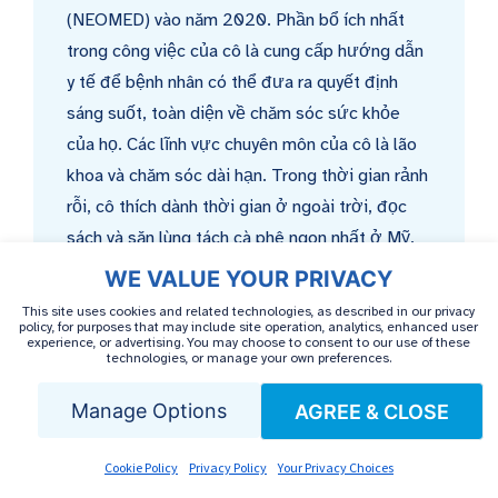
(NEOMED) vào năm 2020. Phần bổ ích nhất
trong công việc của cô là cung cấp hướng dẫn
y tế để bệnh nhân có thể đưa ra quyết định
sáng suốt, toàn diện về chăm sóc sức khỏe
của họ. Các lĩnh vực chuyên môn của cô là lão
khoa và chăm sóc dài hạn. Trong thời gian rảnh
rỗi, cô thích dành thời gian ở ngoài trời, đọc
sách và săn lùng tách cà phê ngon nhất ở Mỹ.
WE VALUE YOUR PRIVACY
This site uses cookies and related technologies, as described in our privacy
policy, for purposes that may include site operation, analytics, enhanced user
experience, or advertising. You may choose to consent to our use of these
technologies, or manage your own preferences.
BÀI VIẾT LIÊN QUAN
Manage Options
AGREE & CLOSE
Cookie Policy
Privacy Policy
Your Privacy Choices