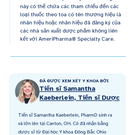
này có thể chứa các tham chiếu đến các
loại thuốc theo toa có tên thương hiệu là
nhãn hiệu hoặc nhãn hiệu đã đăng ký của
các nhà sản xuất dược phẩm không liên
kết với AmeriPharma® Specialty Care.
ĐÃ ĐƯỢC XEM XÉT Y KHOA BỞI
Tiến sĩ Samantha
Kaeberlein, Tiến sĩ Dược
Tiến sĩ Samantha Kaeberlein, PharmD sinh ra
và lớn lên tại Canton, OH. Cô đã nhận bằng
dược sĩ từ Đại học Y khoa Đông Bắc Ohio