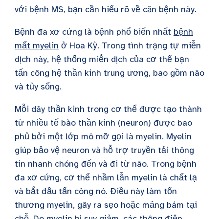
với bệnh MS, bạn cần hiểu rõ về căn bệnh này.
Bệnh đa xơ cứng là bệnh phổ biến nhất
bệnh
mất myelin
ở Hoa Kỳ. Trong tình trạng tự miễn
dịch này, hệ thống miễn dịch của cơ thể bạn
tấn công hệ thần kinh trung ương, bao gồm não
và tủy sống.
Mỗi dây thần kinh trong cơ thể được tạo thành
từ nhiều tế bào thần kinh (neuron) được bao
phủ bởi một lớp mô mỡ gọi là myelin. Myelin
giúp bảo vệ neuron và hỗ trợ truyền tải thông
tin nhanh chóng đến và đi từ não. Trong bệnh
đa xơ cứng, cơ thể nhầm lẫn myelin là chất lạ
và bắt đầu tấn công nó. Điều này làm tổn
thương myelin, gây ra sẹo hoặc mảng bám tại
chỗ. Do myelin bị suy giảm, các thông điệp