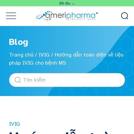
Bắt đầu →
Blog
Trang chủ
/
IVIG
/
Hướng dẫn toàn diện về liệu
pháp IVIG cho bệnh MS
IVIG