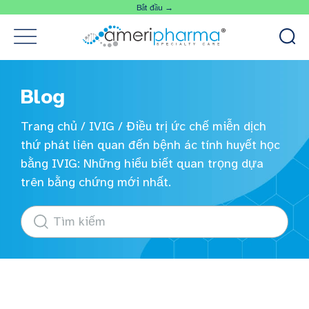
Bắt đầu →
Blog
Trang chủ
/
IVIG
/
Điều trị ức chế miễn dịch
thứ phát liên quan đến bệnh ác tính huyết học
bằng IVIG: Những hiểu biết quan trọng dựa
trên bằng chứng mới nhất.