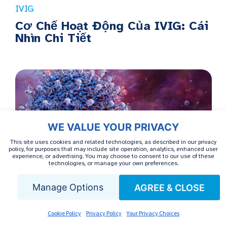
IVIG
Cơ Chế Hoạt Động Của IVIG: Cái
Nhìn Chi Tiết
WE VALUE YOUR PRIVACY
This site uses cookies and related technologies, as described in our privacy
policy, for purposes that may include site operation, analytics, enhanced user
experience, or advertising. You may choose to consent to our use of these
technologies, or manage your own preferences.
IVIG
Manage Options
AGREE & CLOSE
IVIG Cho Hội Chứng Hậu COVID:
Những Phát Hiện Ban Đầu Cho
Cookie Policy
Privacy Policy
Your Privacy Choices