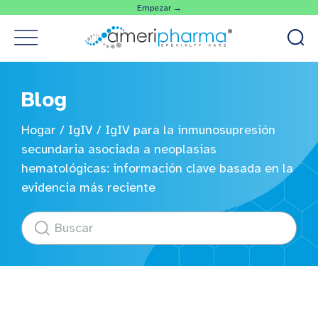
Empezar →
Blog
Hogar
/
IgIV
/
IgIV para la inmunosupresión
secundaria asociada a neoplasias
hematológicas: información clave basada en la
evidencia más reciente