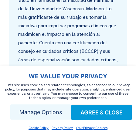
título en farmacia en la Facultad de Farmacia
de la Universidad de Wisconsin-Madison. Lo
más gratificante de su trabajo es tomar la
iniciativa para impulsar programas clínicos que
maximicen el impacto en la atención al
paciente. Cuenta con una certificación del
consejo en cuidados críticos (BCCCP) y sus
áreas de especialización son cuidados críticos,
información sobre medicamentos, medicina
WE VALUE YOUR PRIVACY
general y cardiología. En su tiempo libre,
disfruta viajando.
This site uses cookies and related technologies, as described in our privacy
policy, for purposes that may include site operation, analytics, enhanced user
experience, or advertising. You may choose to consent to our use of these
technologies, or manage your own preferences.
Manage Options
AGREE & CLOSE
PUBLICACIONES RELACIONADAS
Cookie Policy
Privacy Policy
Your Privacy Choices