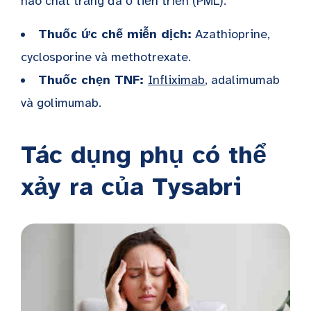
não chất trắng đa ổ tiến triển (PML)
.
Thuốc ức chế miễn dịch:
Azathioprine,
cyclosporine và methotrexate.
Thuốc chẹn TNF:
Infliximab
, adalimumab
và golimumab.
Tác dụng phụ có thể
xảy ra của Tysabri