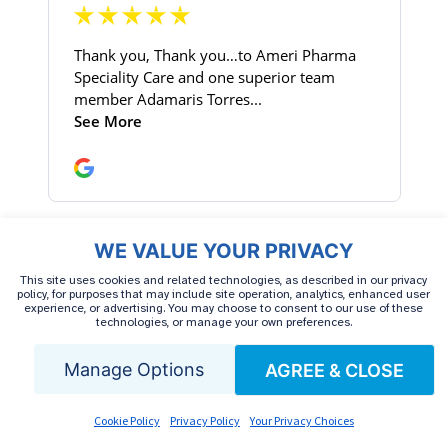
WE VALUE YOUR PRIVACY
This site uses cookies and related technologies, as described in our privacy
policy, for purposes that may include site operation, analytics, enhanced user
experience, or advertising. You may choose to consent to our use of these
technologies, or manage your own preferences.
THỂ LOẠI
Manage Options
AGREE & CLOSE
Cookie Policy
Privacy Policy
Your Privacy Choices
Điều trị tự miễn dịch
Bệnh ung thư