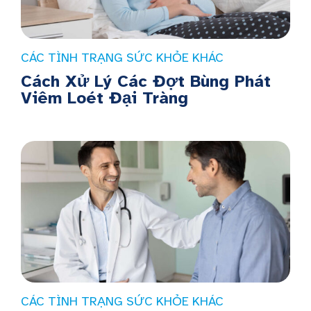
CÁC TÌNH TRẠNG SỨC KHỎE KHÁC
Cách Xử Lý Các Đợt Bùng Phát
Viêm Loét Đại Tràng
CÁC TÌNH TRẠNG SỨC KHỎE KHÁC