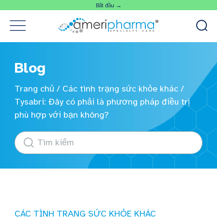
Bắt đầu →
Blog
Trang chủ
/
Các tình trạng sức khỏe khác
/
Tysabri: Đây có phải là phương pháp điều trị
phù hợp với bạn không?
CÁC TÌNH TRẠNG SỨC KHỎE KHÁC