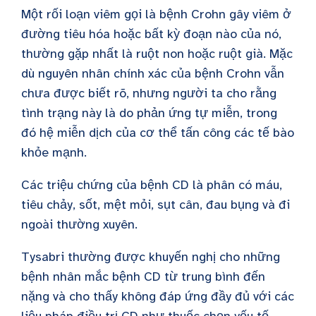
Một rối loạn viêm gọi là bệnh Crohn gây viêm ở
đường tiêu hóa hoặc bất kỳ đoạn nào của nó,
thường gặp nhất là ruột non hoặc ruột già. Mặc
dù nguyên nhân chính xác của bệnh Crohn vẫn
chưa được biết rõ, nhưng người ta cho rằng
tình trạng này là do phản ứng tự miễn, trong
đó hệ miễn dịch của cơ thể tấn công các tế bào
khỏe mạnh.
Các triệu chứng của bệnh CD là phân có máu,
tiêu chảy, sốt, mệt mỏi, sụt cân, đau bụng và đi
ngoài thường xuyên.
Tysabri thường được khuyến nghị cho những
bệnh nhân mắc bệnh CD từ trung bình đến
nặng và cho thấy không đáp ứng đầy đủ với các
liệu pháp điều trị CD như thuốc chẹn yếu tố