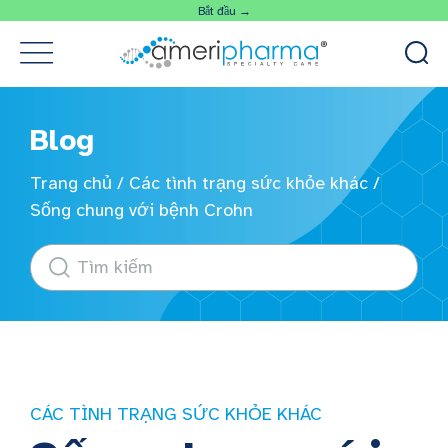
Bắt đầu →
Blog
Trang chủ
/
Các tình trạng sức khỏe khác
/
Sống chung với bệnh Crohn
CÁC TÌNH TRẠNG SỨC KHỎE KHÁC