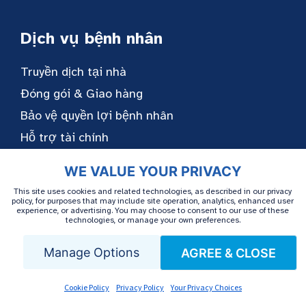
Dịch vụ bệnh nhân
Truyền dịch tại nhà
Đóng gói & Giao hàng
Bảo vệ quyền lợi bệnh nhân
Hỗ trợ tài chính
WE VALUE YOUR PRIVACY
Điều kiện & Điều trị
This site uses cookies and related technologies, as described in our privacy
policy, for purposes that may include site operation, analytics, enhanced user
experience, or advertising. You may choose to consent to our use of these
technologies, or manage your own preferences.
IVIG
Dinh dưỡng qua đường tĩnh mạch toàn phần
Manage Options
AGREE & CLOSE
(TPN)
Cookie Policy
Privacy Policy
Your Privacy Choices
Sinh học tự miễn dịch