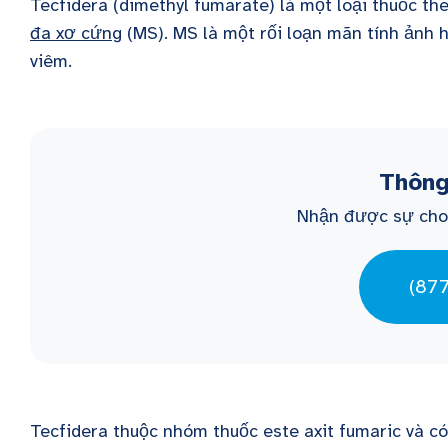
Tecfidera (dimethyl fumarate) là một loại thuốc th
đa xơ cứng
(MS). MS là một rối loạn mãn tính ảnh
viêm.
Thông 
Nhận được sự cho
(87
Tecfidera thuộc nhóm thuốc este axit fumaric và 