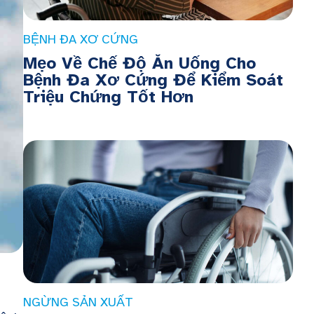
BỆNH ĐA XƠ CỨNG
Mẹo Về Chế Độ Ăn Uống Cho
Bệnh Đa Xơ Cứng Để Kiểm Soát
Triệu Chứng Tốt Hơn
NGỪNG SẢN XUẤT