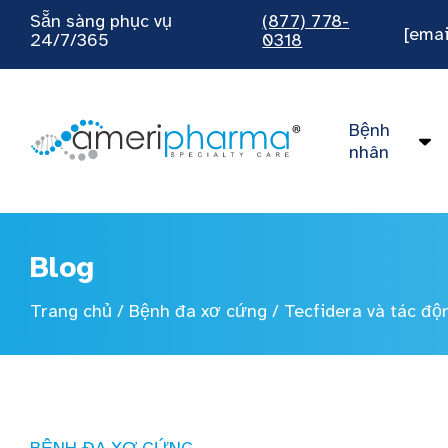
Sẵn sàng phục vụ
(877) 778-
[emai
24/7/365
0318
Bệnh
nhân
Blog
Trang chủ
/
Bệnh đa xơ cứng
/
Tecfidera và tác độ