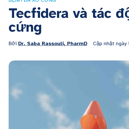
BỆNH ĐA XƠ CỨNG
Tecfidera và tác đ
cứng
Bởi
Dr. Saba Rassouli, PharmD
Cập nhật ngày