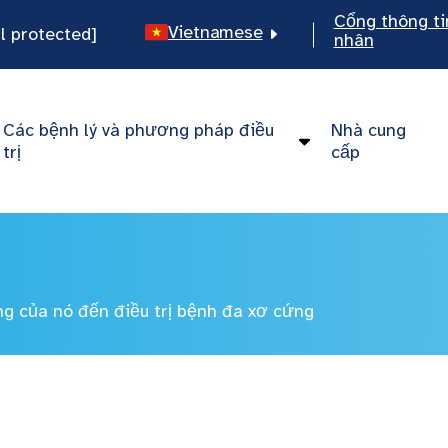
Cổng thông ti
Vietnamese
l protected]
nhân
English
Spanish
Các bệnh lý và phương pháp điều
Nhà cung
Chinese
trị
cấp
ng của nó đến điều trị bệnh đa xơ cứng