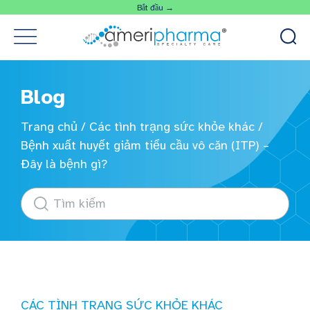
Bắt đầu →
Blog
Trang chủ
/
Các tình trạng sức khỏe khác
/
Bệnh xuất huyết giảm tiểu cầu vô căn (ITP) –
Đây là bệnh gì?
CÁC TÌNH TRẠNG SỨC KHỎE KHÁC