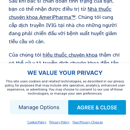
Sau khi bác sĩ chẩn đoán tình trạng của bạn,
bạn có thể nhận được điều trị từ
Nhà thuốc
chuyên khoa AmeriPharma™
. Chúng tôi cung
cấp dịch truyền IVIG tại nhà cho những người
đang phải chiến đấu với bệnh xuất huyết giảm
tiểu cầu vô căn.
Của chúng tôi
hiệu thuốc chuyên khoa
thậm chí
có thể cử y tá truyền dịch chuyên khoa đến tận
nhà để tiến hành điều trị và giúp bạn khắc phục
WE VALUE YOUR PRIVACY
mọi sự cố.
Liên hệ với chúng tôi
bây giờ để
This site uses cookies and related technologies, as described in our privacy
policy, for purposes that may include site operation, analytics, enhanced user
nhận được sự chăm sóc đặc biệt tại nhà với sự
experience, or advertising. You may choose to consent to our use of these
technologies, or manage your own preferences.
phối hợp dịch vụ đầy đủ, hỗ trợ 24/7/365 và
hỗ
trợ đồng thanh toán
.
Manage Options
AGREE & CLOSE
Câu hỏi thường gặp
Cookie Policy
Privacy Policy
Your Privacy Choices