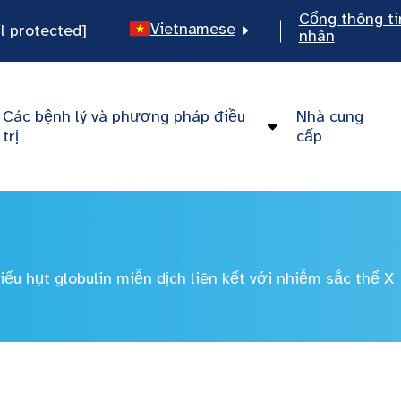
Cổng thông ti
Vietnamese
l protected]
nhân
English
Spanish
Các bệnh lý và phương pháp điều
Nhà cung
Chinese
trị
cấp
iếu hụt globulin miễn dịch liên kết với nhiễm sắc thể X