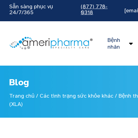
Sẵn sàng phục vụ
(877) 778-
[emai
24/7/365
0318
Bệnh
nhân
Blog
Trang chủ
/
Các tình trạng sức khỏe khác
/
Bệnh th
(XLA)