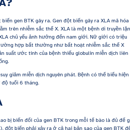
LA?
ột biến gen BTK gây ra. Gen đột biến gây ra XLA mã hóa
nằm trên nhiễm sắc thể X. XLA là một bệnh di truyền lặ
 XLA chủ yếu ảnh hưởng đến nam giới. Nữ giới có triệu
trường hợp bất thường như bất hoạt nhiễm sắc thể X
 suất ước tính của bệnh thiếu globulin miễn dịch liên 
ống.
 suy giảm miễn dịch nguyên phát. Bệnh có thể biểu hiện
 độ tuổi 6 tháng.
A
ao bị biến đổi của gen BTK trong mỗi tế bào là đủ để 
X), đột biến phải xảy ra ở cả hai bản sao của gen BTK đ