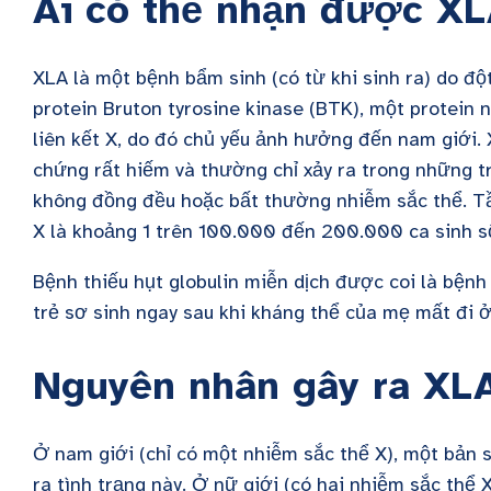
Ai có thể nhận được X
XLA là một bệnh bẩm sinh (có từ khi sinh ra) do đ
protein Bruton tyrosine kinase (BTK), một protein 
liên kết X, do đó chủ yếu ảnh hưởng đến nam giới.
chứng rất hiếm và thường chỉ xảy ra trong những 
không đồng đều hoặc bất thường nhiễm sắc thể. Tần
X là khoảng 1 trên 100.000 đến 200.000 ca sinh s
Bệnh thiếu hụt globulin miễn dịch được coi là bệnh
trẻ sơ sinh ngay sau khi kháng thể của mẹ mất đi ở
Nguyên nhân gây ra XL
Ở nam giới (chỉ có một nhiễm sắc thể X), một bản s
ra tình trạng này. Ở nữ giới (có hai nhiễm sắc thể 