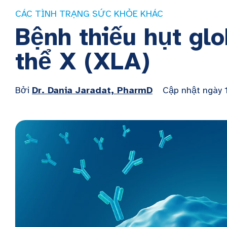
CÁC TÌNH TRẠNG SỨC KHỎE KHÁC
Bệnh thiếu hụt glo
thể X (XLA)
Bởi
Dr. Dania Jaradat, PharmD
Cập nhật ngày 