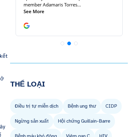
n
kết
 ở
THỂ LOẠI
Điều trị tự miễn dịch
Bệnh ung thư
CIDP
Ngừng sản xuất
Hội chứng Guillain-Barre
gây
ể
Bệnh máu khó đông
Viêm gan C
HIV