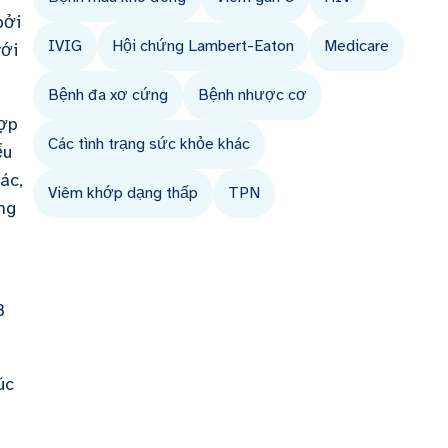
bởi
IVIG
Hội chứng Lambert-Eaton
Medicare
với
Bệnh đa xơ cứng
Bệnh nhược cơ
hợp
Các tình trạng sức khỏe khác
ểu
ác,
Viêm khớp dạng thấp
TPN
ng
B
úc