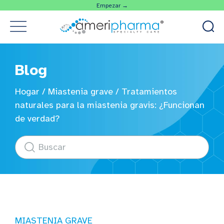
Empezar →
Blog
Hogar
/
Miastenia grave
/
Tratamientos
naturales para la miastenia gravis: ¿Funcionan
de verdad?
MIASTENIA GRAVE