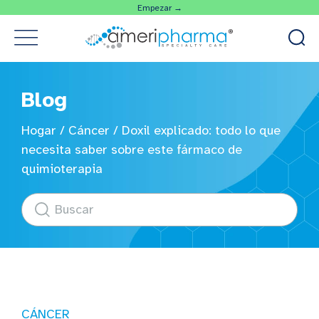
Empezar →
Blog
Hogar
/
Cáncer
/
Doxil explicado: todo lo que
necesita saber sobre este fármaco de
quimioterapia
CÁNCER