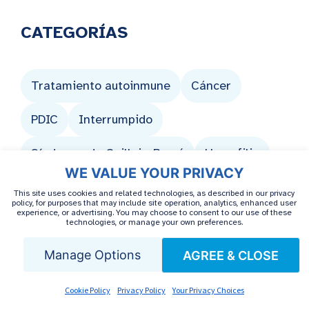
CATEGORÍAS
Tratamiento autoinmune
Cáncer
PDIC
Interrumpido
Síndrome de Guillain-Barré
Hemofilia
WE VALUE YOUR PRIVACY
Hepatitis C
VIH
IgIV
This site uses cookies and related technologies, as described in our privacy
policy, for purposes that may include site operation, analytics, enhanced user
experience, or advertising. You may choose to consent to our use of these
Síndrome de Lambert-Eaton
Medicare
technologies, or manage your own preferences.
Esclerosis múltiple
Miastenia grave
Manage Options
AGREE & CLOSE
Otras condiciones de salud
Cookie Policy
Privacy Policy
Your Privacy Choices