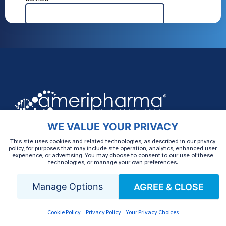
WE VALUE YOUR PRIVACY
This site uses cookies and related technologies, as described in our privacy
AmeriPharma® Specialty Care cung cấp nhiều
policy, for purposes that may include site operation, analytics, enhanced user
experience, or advertising. You may choose to consent to our use of these
loại thuốc đặc trị, bao gồm thuốc uống, thuốc
technologies, or manage your own preferences.
tiêm và thuốc truyền tại nhà. AmeriPharma xử
Manage Options
AGREE & CLOSE
lý các giấy phép trước, hỗ trợ đồng thanh toán
và điều phối các dịch vụ chăm sóc và điều
Cookie Policy
Privacy Policy
Your Privacy Choices
dưỡng tại hơn 40 tiểu bang và vùng lãnh thổ