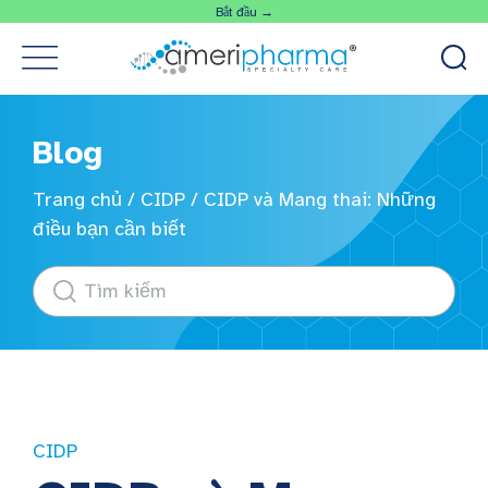
Bắt đầu →
Blog
Trang chủ
/
CIDP
/
CIDP và Mang thai: Những
điều bạn cần biết
CIDP