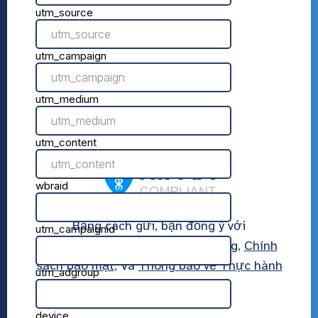
Bằng cách gửi, bạn đồng ý với
AmeriPharma
Điều khoản sử dụng
,
Chính
sách bảo mật
, Và
Thông báo về Thực hành
Bảo mật