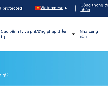
Cổng thông ti
Vietnamese
l protected]
nhân
English
Spanish
Các bệnh lý và phương pháp điều
Nhà cung
Chinese
trị
cấp
à gì?