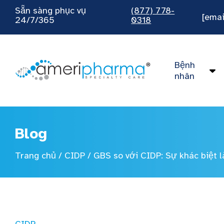
Sẵn sàng phục vụ
(877) 778-
[emai
24/7/365
0318
Bệnh
nhân
Blog
Trang chủ
/
CIDP
/
GBS so với CIDP: Sự khác biệt l