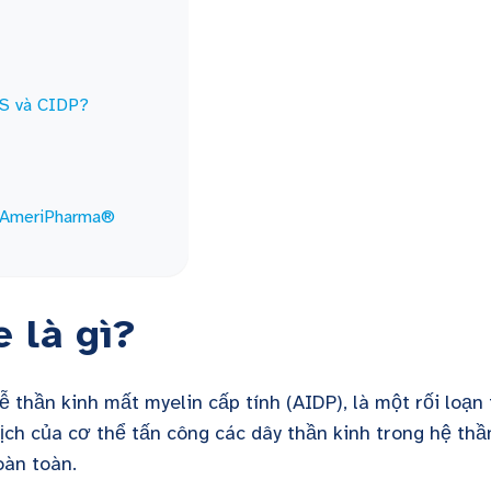
BS và CIDP?
a AmeriPharma®
e là gì?
 thần kinh mất myelin cấp tính (AIDP), là một rối loạn
ịch của cơ thể tấn công các dây thần kinh trong hệ thầ
oàn toàn.