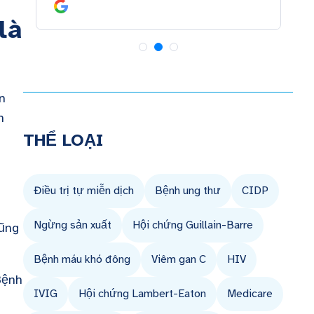
là
n
h
THỂ LOẠI
Điều trị tự miễn dịch
Bệnh ung thư
CIDP
Ngừng sản xuất
Hội chứng Guillain-Barre
cũng
Bệnh máu khó đông
Viêm gan C
HIV
Bệnh
IVIG
Hội chứng Lambert-Eaton
Medicare