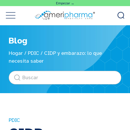
Empezar →
Blog
Hogar
/
PDIC
/
CIDP y embarazo: lo que
necesita saber
PDIC