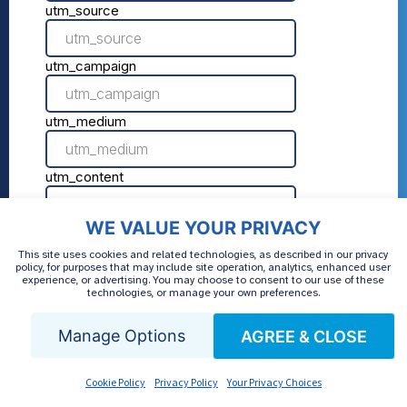
WE VALUE YOUR PRIVACY
This site uses cookies and related technologies, as described in our privacy
policy, for purposes that may include site operation, analytics, enhanced user
Al enviar, acepta los términos y
experience, or advertising. You may choose to consent to our use of these
technologies, or manage your own preferences.
condiciones de AmeriPharma.
Condiciones
de uso
,
política de privacidad
, y
Aviso de
Manage Options
AGREE & CLOSE
prácticas de privacidad
Cookie Policy
Privacy Policy
Your Privacy Choices