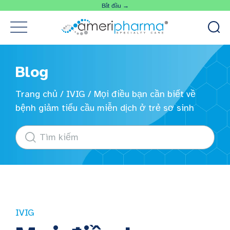
Bắt đầu →
Blog
Trang chủ
/
IVIG
/
Mọi điều bạn cần biết về
bệnh giảm tiểu cầu miễn dịch ở trẻ sơ sinh
IVIG