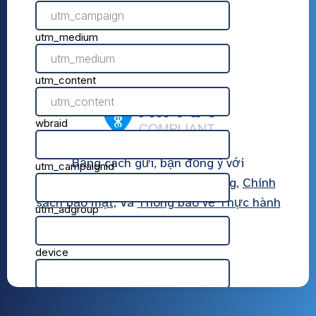
Bằng cách gửi, bạn đồng ý với
AmeriPharma
Điều khoản sử dụng
,
Chính
sách bảo mật
, Và
Thông báo về Thực hành
Bảo mật