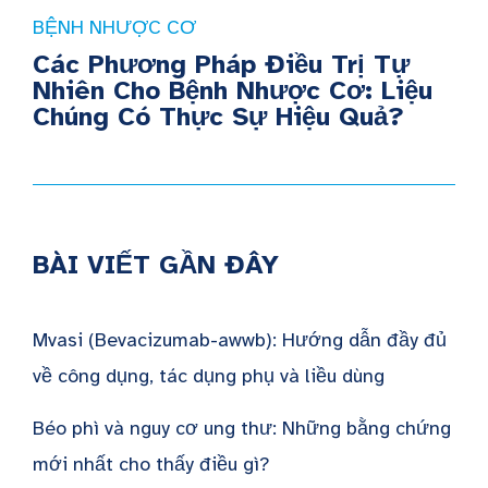
BỆNH NHƯỢC CƠ
Các Phương Pháp Điều Trị Tự
Nhiên Cho Bệnh Nhược Cơ: Liệu
Chúng Có Thực Sự Hiệu Quả?
BÀI VIẾT GẦN ĐÂY
Mvasi (Bevacizumab-awwb): Hướng dẫn đầy đủ
về công dụng, tác dụng phụ và liều dùng
Béo phì và nguy cơ ung thư: Những bằng chứng
mới nhất cho thấy điều gì?