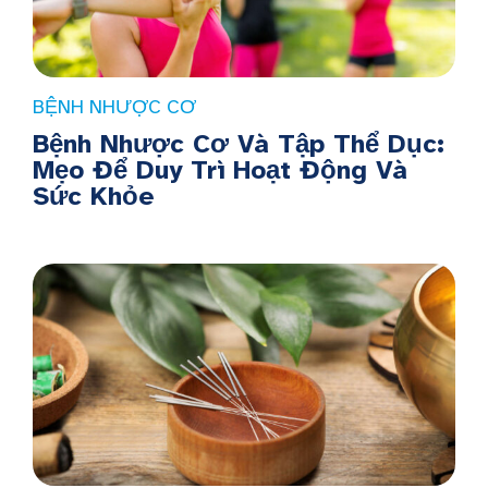
BỆNH NHƯỢC CƠ
Bệnh Nhược Cơ Và Tập Thể Dục:
Mẹo Để Duy Trì Hoạt Động Và
Sức Khỏe