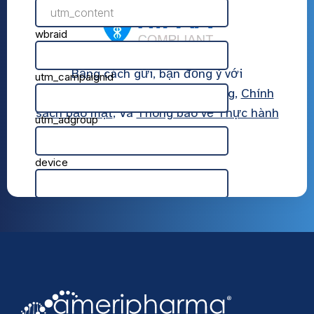
Bằng cách gửi, bạn đồng ý với
AmeriPharma
Điều khoản sử dụng
,
Chính
sách bảo mật
, Và
Thông báo về Thực hành
Bảo mật