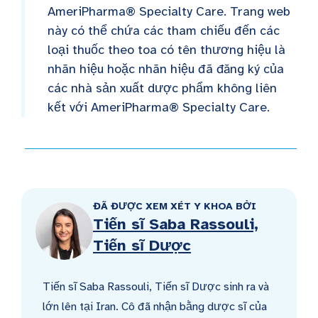
AmeriPharma® Specialty Care. Trang web
này có thể chứa các tham chiếu đến các
loại thuốc theo toa có tên thương hiệu là
nhãn hiệu hoặc nhãn hiệu đã đăng ký của
các nhà sản xuất dược phẩm không liên
kết với AmeriPharma® Specialty Care.
ĐÃ ĐƯỢC XEM XÉT Y KHOA BỞI
Tiến sĩ Saba Rassouli,
Tiến sĩ Dược
Tiến sĩ Saba Rassouli, Tiến sĩ Dược sinh ra và
lớn lên tại Iran. Cô đã nhận bằng dược sĩ của