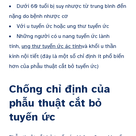
Dưới 60 tuổi bị suy nhược từ trung bình đến
nặng do bệnh nhược cơ
Với u tuyến ức hoặc ung thư tuyến ức
Những người có u nang tuyến ức lành
tính,
ung thư tuyến ức ác tính
và khối u thần
kinh nội tiết (đây là một số chỉ định ít phổ biến
hơn của phẫu thuật cắt bỏ tuyến ức)
Chống chỉ định của
phẫu thuật cắt bỏ
tuyến ức