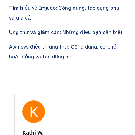
Tìm hiểu về Imjudo: Công dụng, tác dụng phụ
và giá cả
Ung thư và giảm cân: Những điều bạn cần biết
Alymsys điều trị ung thư: Công dụng, cơ chế
hoạt động và tác dụng phụ.