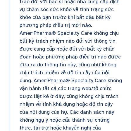
trao đổi với bác sĩ hoặc nhà cung cấp dịch
vụ chăm sóc sức khỏe về tình trạng sức
khỏe của bạn trước khi bắt đầu bất kỳ
phương pháp điều trị mới nào.
AmeriPharma® Specialty Care không chịu
bất kỳ trách nhiệm nào đối với thông tin
được cung cấp hoặc đối với bất kỳ chẩn
đoán hoặc phương pháp điều trị nào được
đưa ra do thông tin này, cũng như không
chịu trách nhiệm về độ tin cậy của nội
dung. AmeriPharma® Specialty Care không
vận hành tất cả các trang web/tổ chức
được liệt kê ở đây, cũng không chịu trách
nhiệm về tính khả dụng hoặc độ tin cậy
của nội dung của họ. Các danh sách này
không ngụ ý hoặc cấu thành sự chứng
thực, tài trợ hoặc khuyến nghị của