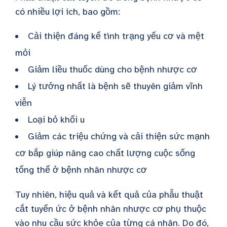
có nhiều lợi ích, bao gồm:
Cải thiện đáng kể tình trạng yếu cơ và mệt
mỏi
Giảm liều thuốc dùng cho bệnh nhược cơ
Lý tưởng nhất là bệnh sẽ thuyên giảm vĩnh
viễn
Loại bỏ khối u
Giảm các triệu chứng và cải thiện sức mạnh
cơ bắp giúp nâng cao chất lượng cuộc sống
tổng thể ở bệnh nhân nhược cơ
Tuy nhiên, hiệu quả và kết quả của phẫu thuật
cắt tuyến ức ở bệnh nhân nhược cơ phụ thuộc
vào nhu cầu sức khỏe của từng cá nhân. Do đó,