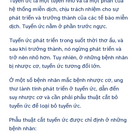
Tuyến ức là một tuyến nhỏ và là một phần của
hệ thống miễn dịch, chịu trách nhiệm cho sự
phát triển và trưởng thành của các tế bào miễn
dịch. Tuyến ức nằm ở phần trước ngực.
Tuyến ức phát triển trong suốt thời thơ ấu, và
sau khi trưởng thành, nó ngừng phát triển và
trở nên nhỏ hơn. Tuy nhiên, ở những bệnh nhân
bị nhược cơ, tuyến ức tương đối lớn.
Ở một số bệnh nhân mắc bệnh nhược cơ, ung
thư lành tính phát triển ở tuyến ức, dẫn đến
suy nhược cơ và cần phải phẫu thuật cắt bỏ
tuyến ức để loại bỏ tuyến ức.
Phẫu thuật cắt tuyến ức được chỉ định ở những
bệnh nhân: