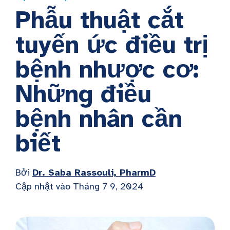
Phẫu thuật cắt
tuyến ức điều trị
bệnh nhược cơ:
Những điều
bệnh nhân cần
biết
Bởi
Dr. Saba Rassouli, PharmD
Cập nhật vào Tháng 7 9, 2024