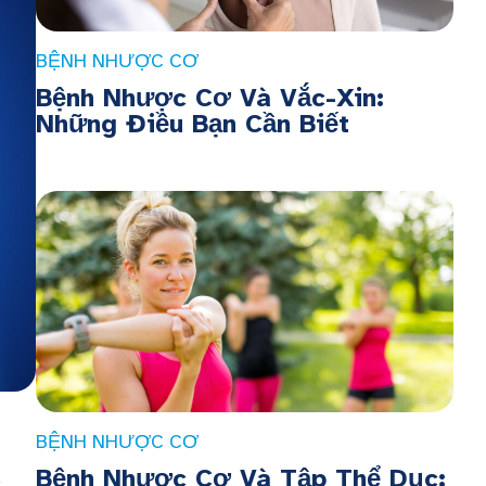
BỆNH NHƯỢC CƠ
Bệnh Nhược Cơ Và Vắc-Xin:
Những Điều Bạn Cần Biết
BỆNH NHƯỢC CƠ
Bệnh Nhược Cơ Và Tập Thể Dục: