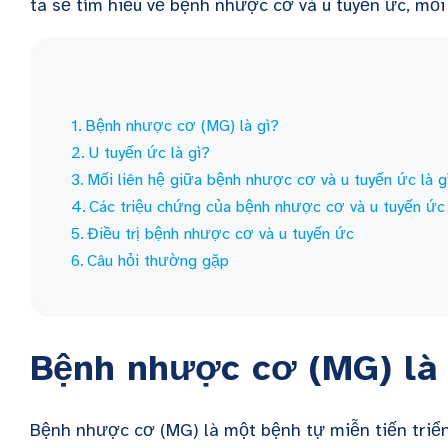
ta sẽ tìm hiểu về bệnh nhược cơ và u tuyến ức, mối 
Bệnh nhược cơ (MG) là gì?
U tuyến ức là gì?
Mối liên hệ giữa bệnh nhược cơ và u tuyến ức là g
Các triệu chứng của bệnh nhược cơ và u tuyến ức
Điều trị bệnh nhược cơ và u tuyến ức
Câu hỏi thường gặp
Bệnh nhược cơ (MG) là 
Bệnh nhược cơ (MG) là một bệnh tự miễn tiến triển