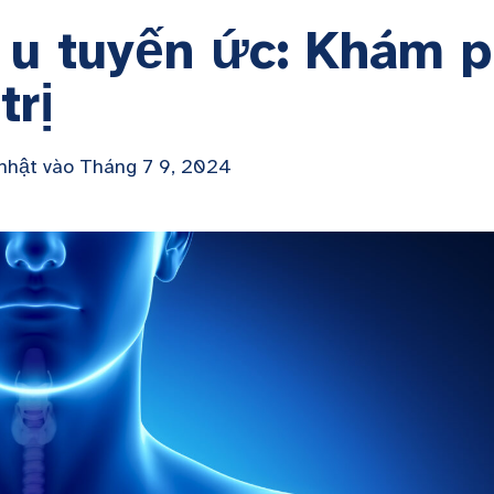
u tuyến ức: Khám ph
trị
nhật vào Tháng 7 9, 2024