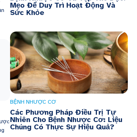
ể
Mẹo Để Duy Trì Hoạt Động Và
ạn
Sức Khỏe
BỆNH NHƯỢC CƠ
Các Phương Pháp Điều Trị Tự
Nhiên Cho Bệnh Nhược Cơ: Liệu
hược
Chúng Có Thực Sự Hiệu Quả?
ng