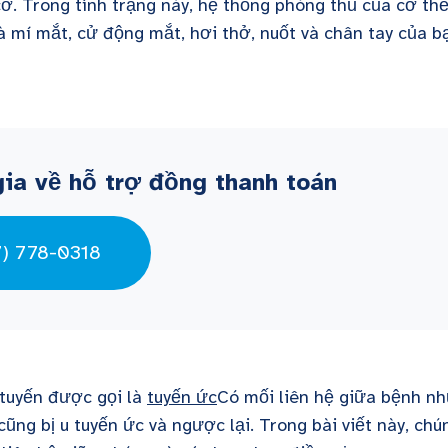
ơ. Trong tình trạng này, hệ thống phòng thủ của cơ th
à mí mắt, cử động mắt, hơi thở, nuốt và chân tay của b
gia về hỗ trợ đồng thanh toán
7) 778-0318
 tuyến được gọi là
tuyến ức
Có mối liên hệ giữa bệnh n
ng bị u tuyến ức và ngược lại. Trong bài viết này, chú