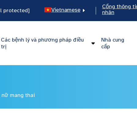
Cổng thông ti
Vietnamese
l protected]
nhân
English
Spanish
Các bệnh lý và phương pháp điều
Nhà cung
Chinese
trị
cấp
 nữ mang thai