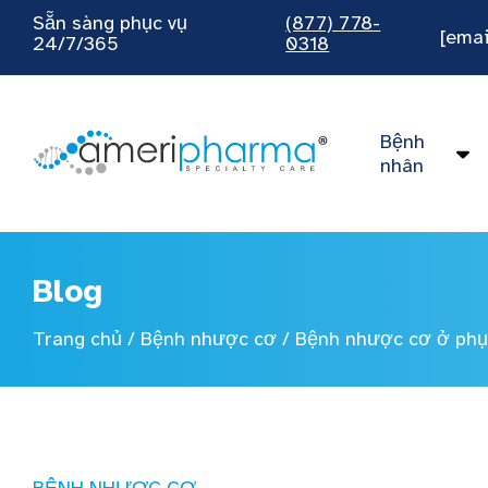
Sẵn sàng phục vụ
(877) 778-
[emai
24/7/365
0318
Bệnh
nhân
Blog
Trang chủ
/
Bệnh nhược cơ
/
Bệnh nhược cơ ở phụ