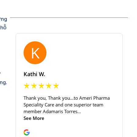
ững
 hỗ
ư
áng.