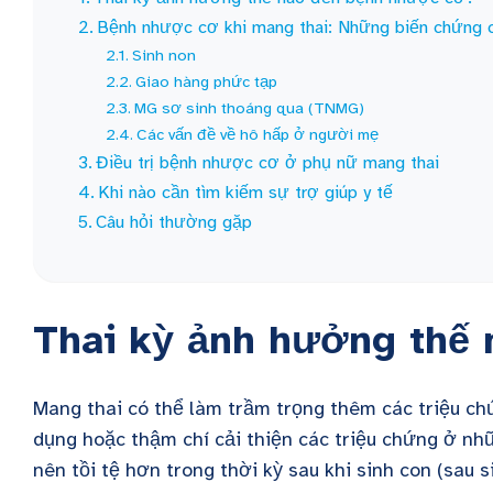
Bệnh nhược cơ khi mang thai: Những biến chứng có
Sinh non
Giao hàng phức tạp
MG sơ sinh thoáng qua (TNMG)
Các vấn đề về hô hấp ở người mẹ
Điều trị bệnh nhược cơ ở phụ nữ mang thai
Khi nào cần tìm kiếm sự trợ giúp y tế
Câu hỏi thường gặp
Thai kỳ ảnh hưởng thế
Mang thai có thể làm trầm trọng thêm các triệu ch
dụng hoặc thậm chí cải thiện các triệu chứng ở nh
nên tồi tệ hơn trong thời kỳ sau khi sinh con (sau s