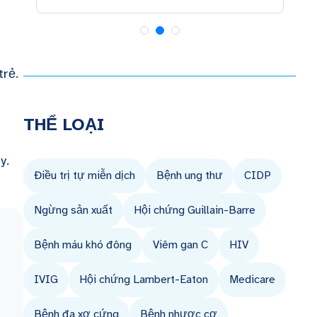
trẻ.
THỂ LOẠI
áy.
Điều trị tự miễn dịch
Bệnh ung thư
CIDP
Ngừng sản xuất
Hội chứng Guillain-Barre
Bệnh máu khó đông
Viêm gan C
HIV
IVIG
Hội chứng Lambert-Eaton
Medicare
Bệnh đa xơ cứng
Bệnh nhược cơ