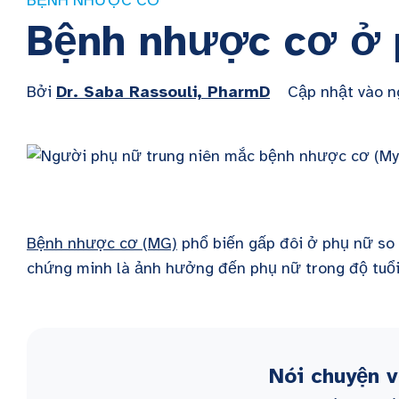
BỆNH NHƯỢC CƠ
Bệnh nhược cơ ở 
Bởi
Dr. Saba Rassouli, PharmD
Cập nhật vào 
Bệnh nhược cơ (MG)
phổ biến gấp đôi ở phụ nữ so
chứng minh là ảnh hưởng đến phụ nữ trong độ tuổi
Nói chuyện 