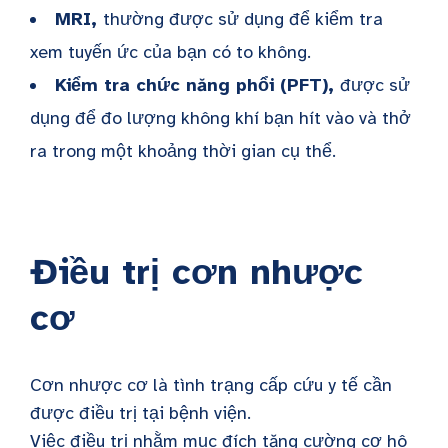
MRI,
thường được sử dụng để kiểm tra
xem tuyến ức của bạn có to không.
Kiểm tra chức năng phổi (PFT),
được sử
dụng để đo lượng không khí bạn hít vào và thở
ra trong một khoảng thời gian cụ thể.
Điều trị cơn nhược
cơ
Cơn nhược cơ là tình trạng cấp cứu y tế cần
được điều trị tại bệnh viện.
Việc điều trị nhằm mục đích tăng cường cơ hô