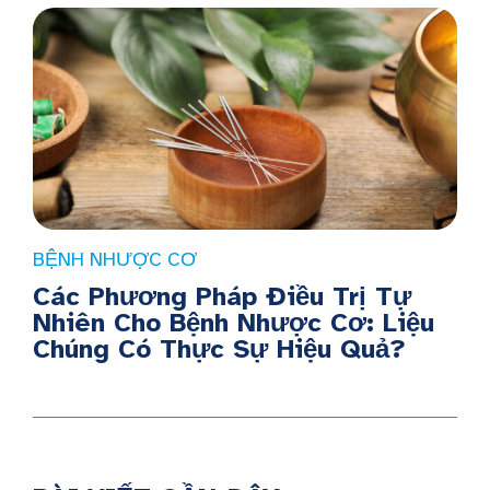
BỆNH NHƯỢC CƠ
Các Phương Pháp Điều Trị Tự
Nhiên Cho Bệnh Nhược Cơ: Liệu
Chúng Có Thực Sự Hiệu Quả?