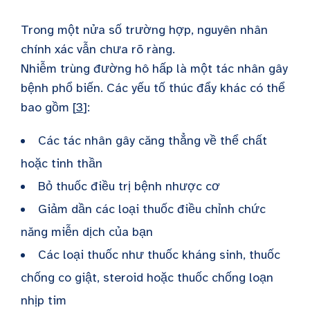
Trong một nửa số trường hợp, nguyên nhân
chính xác vẫn chưa rõ ràng.
Nhiễm trùng đường hô hấp là một tác nhân gây
bệnh phổ biến. Các yếu tố thúc đẩy khác có thể
bao gồm [
3
]:
Các tác nhân gây căng thẳng về thể chất
hoặc tinh thần
Bỏ thuốc điều trị bệnh nhược cơ
Giảm dần các loại thuốc điều chỉnh chức
năng miễn dịch của bạn
Các loại thuốc như thuốc kháng sinh, thuốc
chống co giật, steroid hoặc thuốc chống loạn
nhịp tim