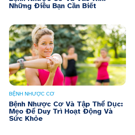
Những Điều Bạn Cần Biết
BỆNH NHƯỢC CƠ
Bệnh Nhược Cơ Và Tập Thể Dục:
Mẹo Để Duy Trì Hoạt Động Và
Sức Khỏe