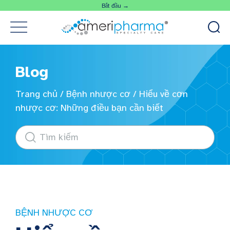
Bắt đầu →
Blog
Trang chủ
/
Bệnh nhược cơ
/
Hiểu về cơn
nhược cơ: Những điều bạn cần biết
BỆNH NHƯỢC CƠ