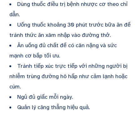
Dùng thuốc điều trị bệnh nhược cơ theo chỉ
dẫn.
Uống thuốc khoảng 30 phút trước bữa ăn để
tránh thức ăn xâm nhập vào đường thở.
Ăn uống đủ chất để có cân nặng và sức
mạnh cơ bắp tối ưu.
Tránh tiếp xúc trực tiếp với những người bị
nhiễm trùng đường hô hấp như cảm lạnh hoặc
cúm.
Ngủ đủ giấc mỗi ngày.
Quản lý căng thẳng hiệu quả.