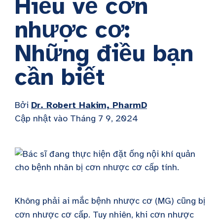
Hiểu về cơn
nhược cơ:
Những điều bạn
cần biết
Bởi
Dr. Robert Hakim, PharmD
Cập nhật vào Tháng 7 9, 2024
Không phải ai mắc bệnh nhược cơ (MG) cũng bị
cơn nhược cơ cấp. Tuy nhiên, khi cơn nhược