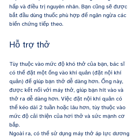
hấp và điều trị nguyên nhân. Bạn cũng sẽ được
bắt đầu dùng thuốc phù hợp để ngăn ngừa các
biến chứng tiếp theo.
Hỗ trợ thở
Tùy thuộc vào mức độ khó thở của bạn, bác sĩ
có thể đặt một ống vào khí quản (đặt nội khí
quản) để giúp bạn thở dễ dàng hơn. Ống này,
được kết nối với máy thở, giúp bạn hít vào và
thở ra dễ dàng hơn. Việc đặt nội khí quản có
thể kéo dài 2 tuần hoặc lâu hơn, tùy thuộc vào
mức độ cải thiện của hơi thở và sức mạnh cơ
bắp.
Ngoài ra, có thể sử dụng máy thở áp lực dương