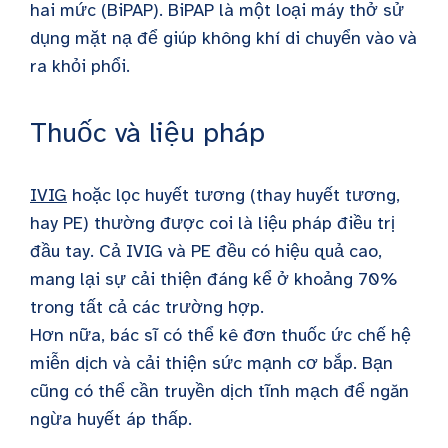
hai mức (BiPAP). BiPAP là một loại máy thở sử
dụng mặt nạ để giúp không khí di chuyển vào và
ra khỏi phổi.
Thuốc và liệu pháp
IVIG
hoặc lọc huyết tương (thay huyết tương,
hay PE) thường được coi là liệu pháp điều trị
đầu tay. Cả IVIG và PE đều có hiệu quả cao,
mang lại sự cải thiện đáng kể ở khoảng 70%
trong tất cả các trường hợp.
Hơn nữa, bác sĩ có thể kê đơn thuốc ức chế hệ
miễn dịch và cải thiện sức mạnh cơ bắp. Bạn
cũng có thể cần truyền dịch tĩnh mạch để ngăn
ngừa huyết áp thấp.