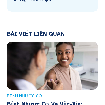
rỗi, ông thích đi du lịch.
BÀI VIẾT LIÊN QUAN
BỆNH NHƯỢC CƠ
Bệnh Nhược Cơ Và Vắc-Xin: