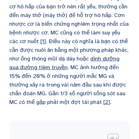
cơ hô hấp của bạn trở nên rất yếu, thường cần
đến máy thở (máy thở) để hỗ trợ hô hấp. Cơn
nhược cơ là biến chứng nghiêm trọng nhất của
bệnh nhược cơ. MC cũng có thể làm suy yếu
các cơ nuốt [
1
]. Điều này có nghĩa là bạn có thể
cần được nuôi ăn bằng một phương pháp khác,
như ống thông mũi dạ dày hoặc
dinh dưỡng
qua đường tiêm truyền
. MC ảnh hưởng đến
15% đến 20% ở những người mắc MG và
thường xảy ra trong vài năm đầu sau khi được
chẩn đoán MG. Gần 1/3 số người sống sót sau
MC có thể gặp phải một đợt tái phát [
2
].