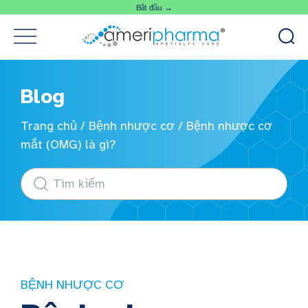
Bắt đầu →
Blog
Trang chủ
/
Bệnh nhược cơ
/
Bệnh nhược cơ
mắt (OMG) là gì?
BỆNH NHƯỢC CƠ