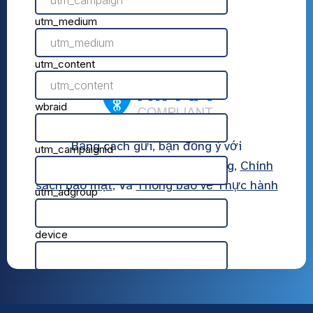
Bằng cách gửi, bạn đồng ý với
AmeriPharma
Điều khoản sử dụng
,
Chính
sách bảo mật
, Và
Thông báo về Thực hành
Bảo mật