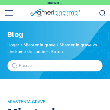
Empezar →
Blog
Hogar
/
Miastenia grave
/
Miastenia grave vs.
síndrome de Lambert Eaton
MIASTENIA GRAVE