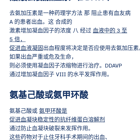
去氨加压素是一种药理学方法
那
阻止患有血友病
A 的患者出血。这
合成的
激素增加凝血因子的浓度
八
经过
血液中的 3 至
5 倍，
促进血液凝固
出血程度将决定是否应使用去氨加压素
如果出血严重或危及生命，
则必须使用凝血因子浓缩物进行治疗。DDAVP
通过增加凝血因子 VIII 的水平发挥作用。
氨基己酸或氨甲环酸
氨基己酸或
氨甲环酸是
促进血凝块稳定性的抗纤维蛋白溶解剂
通过防止血凝块破裂来发挥作用。
这些药物对于止住牙科手术期间的出血、