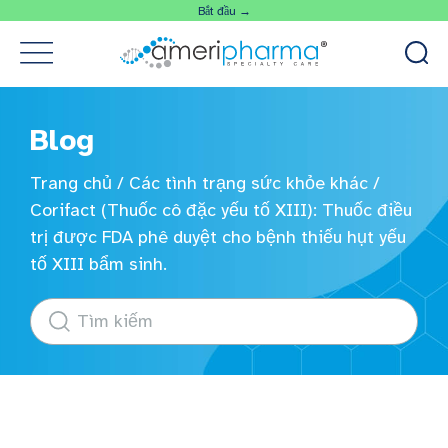
Bắt đầu →
Blog
Trang chủ
/
Các tình trạng sức khỏe khác
/
Corifact (Thuốc cô đặc yếu tố XIII): Thuốc điều
trị được FDA phê duyệt cho bệnh thiếu hụt yếu
tố XIII bẩm sinh.