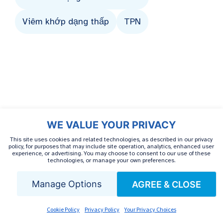
Viêm khớp dạng thấp
TPN
WE VALUE YOUR PRIVACY
This site uses cookies and related technologies, as described in our privacy
Liên hệ với chúng
policy, for purposes that may include site operation, analytics, enhanced user
experience, or advertising. You may choose to consent to our use of these
technologies, or manage your own preferences.
tôi
Manage Options
AGREE & CLOSE
Nếu bạn muốn nói chuyện với chuyên gia hoặc
Cookie Policy
Privacy Policy
Your Privacy Choices
tìm hiểu về các cơ hội hỗ trợ tài chính, hãy sử