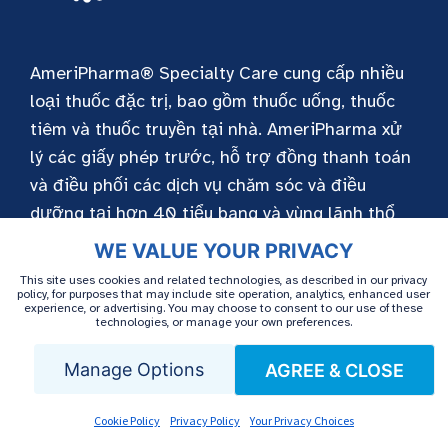
AmeriPharma® Specialty Care cung cấp nhiều
loại thuốc đặc trị, bao gồm thuốc uống, thuốc
tiêm và thuốc truyền tại nhà. AmeriPharma xử
lý các giấy phép trước, hỗ trợ đồng thanh toán
và điều phối các dịch vụ chăm sóc và điều
dưỡng tại hơn 40 tiểu bang và vùng lãnh thổ
của Hoa Kỳ.
WE VALUE YOUR PRIVACY
This site uses cookies and related technologies, as described in our privacy
policy, for purposes that may include site operation, analytics, enhanced user
experience, or advertising. You may choose to consent to our use of these
Điện thoại: (877) 778-0318
technologies, or manage your own preferences.
Số Fax: (877) 778-0399
Manage Options
AGREE & CLOSE
Thư điện tử:
[email protected]
Cookie Policy
Privacy Policy
Your Privacy Choices