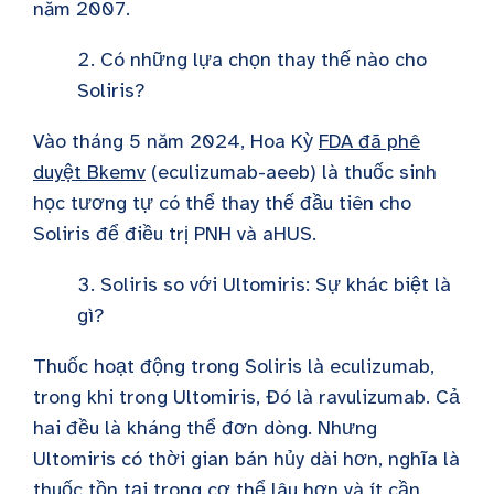
năm 2007.
Có những lựa chọn thay thế nào cho
Soliris?
Vào tháng 5 năm 2024, Hoa Kỳ
FDA đã phê
duyệt Bkemv
(eculizumab-aeeb) là thuốc sinh
học tương tự có thể thay thế đầu tiên cho
Soliris để điều trị PNH và aHUS.
Soliris so với Ultomiris: Sự khác biệt là
gì?
Thuốc hoạt động trong Soliris là eculizumab,
trong khi
trong Ultomiris,
Đó là ravulizumab. Cả
hai đều là kháng thể đơn dòng. Nhưng
Ultomiris có thời gian bán hủy dài hơn, nghĩa là
thuốc tồn tại trong cơ thể lâu hơn và ít cần