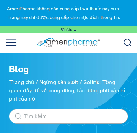
AmeriPharma không còn cung cấp loại thuốc này nữa.
Trang này chỉ được cung cấp cho mục đích thông tin.
Bắt đầu →
Blog
Trang chủ
/
Ngừng sản xuất
/
Soliris: Tổng
quan đầy đủ về công dụng, tác dụng phụ và chi
phí của nó