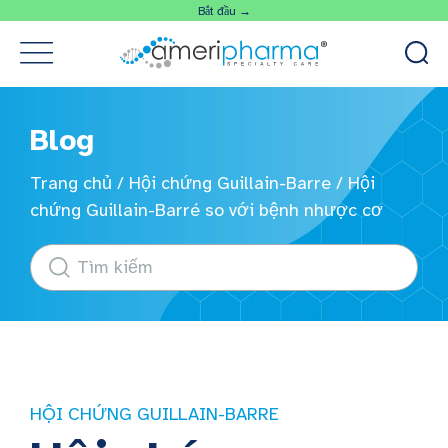
Bắt đầu →
Blog
Trang chủ
/
Hội chứng Guillain-Barre
/
Hội
chứng Guillain-Barré so với bệnh nhược cơ
HỘI CHỨNG GUILLAIN-BARRE