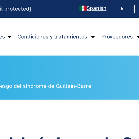
Spanish
il protected]
English
Chinese
es
Condiciones y tratamientos
Proveedores
Vietnamese
iesgo del síndrome de Guillain-Barré