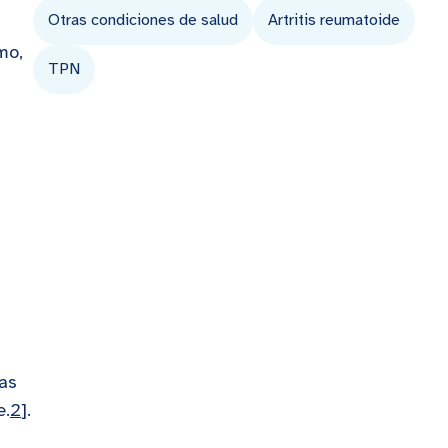
Otras condiciones de salud
Artritis reumatoide
mo,
TPN
tas
e.
2
].