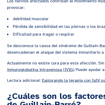
Los nervios afectados controlan el movimiento musc
provocar:
debilidad muscular
Pérdida de sensibilidad en las piernas o los bra
Dificultad para tragar o respirar
Se desconoce la causa del síndrome de Guillain-Bar
desencadenan el ataque del sistema inmunitario a 
Actualmente no existe cura para esta afección. Si
inmunoglobulina intravenosa (IVIG)
Puede ayudar a 
Lectura adicional:
Explorando la terapia con IgIV p
¿Cuáles son los factore
de Guillain-Barré?