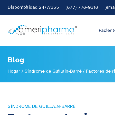
Disponibilidad 24/7/365
(877) 778-0318
[ema
Pacient
Blog
Hogar
/
Síndrome de Guillain-Barré
/
Factores de r
SÍNDROME DE GUILLAIN-BARRÉ