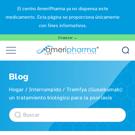
El centro AmeriPharma ya no dispensa este
medicamento. Esta página se proporciona únicamente
con fines informativos.
Empezar →
Blog
Hogar
/
Interrumpido
/
Tremfya (Guselkumab):
un tratamiento biológico para la psoriasis