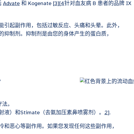
括
Advate
和 Kogenate [
3
][
4
针对血友病 B 患者的品牌 IX
能引起副作用，包括过敏反应、头痛和头晕。此外，
的抑制剂。抑制剂是由您的身体产生的蛋白质，
。
疗法。
液）和Stimate（去氨加压素鼻喷雾剂）。
2
].
冷和恶心等副作用。如果您发现任何这些副作用，