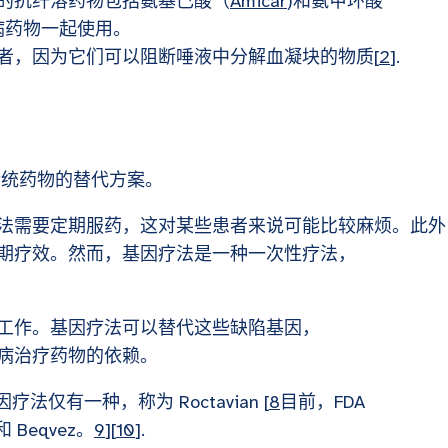
的抗纤溶药物包括氨基己酸（
Amicar
)和氨甲环酸
病药物一起使用。
者，因为它们可以阻断唾液中分解血凝块的物质[
2
].
传统药物的替代方案。
法需要定期服药，这对某些患者来说可能比较麻烦。此外
期疗效。然而，基因疗法是一种一次性疗法，
工作。基因疗法可以替代这些缺陷基因，
病治疗药物的依赖。
因疗法仅有一种，称为 Roctavian [
8
目前，FDA
Beqvez。
9
][
10
].