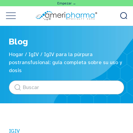
Empezar →
Blog
Hogar
/
IgIV
/
IgIV para la púrpura
postransfusional: guía completa sobre su uso y
dosis
IGIV