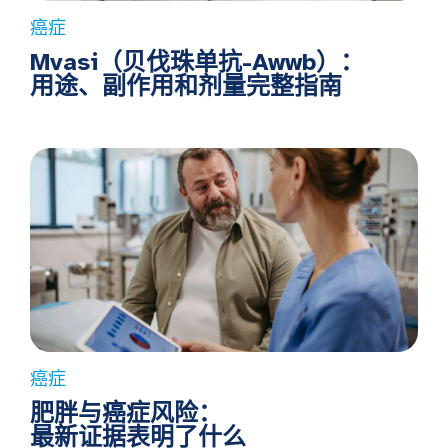
癌症
Mvasi（贝伐珠单抗-Awwb）：
用途、副作用和剂量完整指南
癌症
肥胖与癌症风险：
最新证据表明了什么