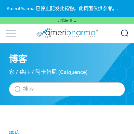
AmeriPharma 已停止配发此药物。此页面仅供参考。.
开始使用 →
博客
家
/
癌症
/
阿卡替尼 (Calquence)
癌症