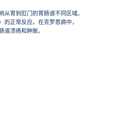
响从胃到肛门的胃肠道不同区域。
）的正常反应。在克罗恩病中，
肠道溃疡和肿胀。