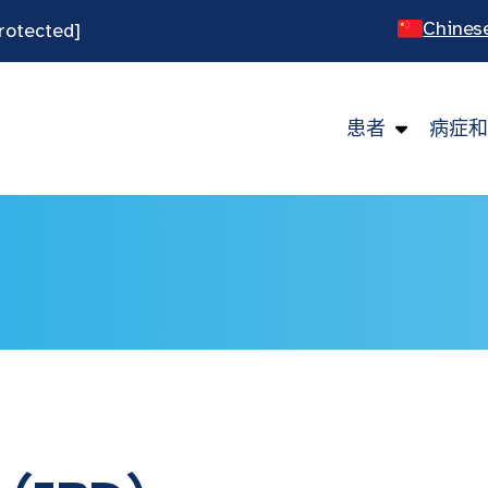
Chines
rotected]
Engli
Spani
患者
病症和
Viet