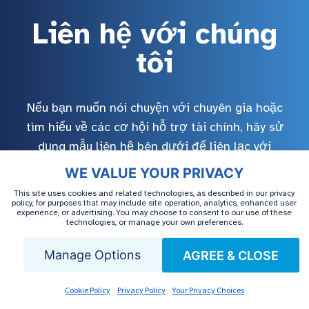
Liên hệ với chúng
tôi
Nếu bạn muốn nói chuyện với chuyên gia hoặc
tìm hiểu về các cơ hội hỗ trợ tài chính, hãy sử
dụng mẫu liên hệ bên dưới để liên lạc với
chúng tôi.
WE VALUE YOUR PRIVACY
This site uses cookies and related technologies, as described in our privacy
policy, for purposes that may include site operation, analytics, enhanced user
experience, or advertising. You may choose to consent to our use of these
technologies, or manage your own preferences.
Manage Options
AGREE & CLOSE
Cookie Policy
Privacy Policy
Your Privacy Choices