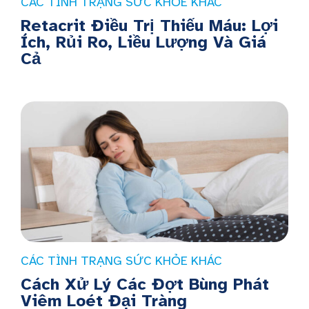
CÁC TÌNH TRẠNG SỨC KHỎE KHÁC
Retacrit Điều Trị Thiếu Máu: Lợi
Ích, Rủi Ro, Liều Lượng Và Giá
Cả
CÁC TÌNH TRẠNG SỨC KHỎE KHÁC
Cách Xử Lý Các Đợt Bùng Phát
Viêm Loét Đại Tràng