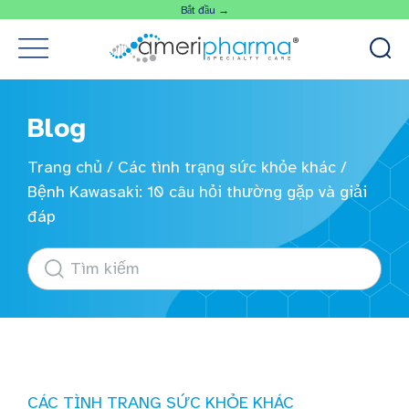
Bắt đầu →
Blog
Trang chủ
/
Các tình trạng sức khỏe khác
/
Bệnh Kawasaki: 10 câu hỏi thường gặp và giải
đáp
CÁC TÌNH TRẠNG SỨC KHỎE KHÁC